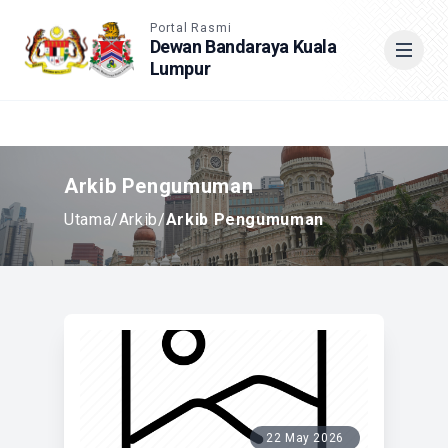
Accessible View
Portal Rasmi
Dewan Bandaraya Kuala
Lumpur
Cari
Arkib Pengumuman
Utama
/
Arkib
/
Arkib Pengumuman
22 May 2026