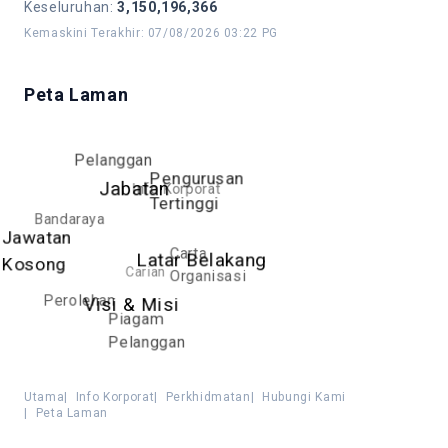
Keseluruhan
:
3,150,196,366
Kemaskini Terakhir
:
07/08/2026 03:22 PG
Peta Laman
Pelanggan
Pengurusan
Info Korporat
Jabatan
Tertinggi
Bandaraya
Jawatan
Carta
Latar Belakang
Kosong
Carian
Organisasi
Perolehan
Visi & Misi
Piagam
Pelanggan
Utama
|
Info Korporat
|
Perkhidmatan
|
Hubungi Kami
|
Peta Laman