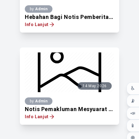
by
Admin
Hebahan Bagi Notis Pemberitahuan Untuk Mendapatkan Pandangan Pemilik Tanah Berdaftar Di Atas Lot Pt 921, No. 121 Jalan Kampung Pandan, Taman Maluri, 55100, WPKL
Info Lanjut
14 May 2026
♿
📡
by
Admin
Notis Pemakluman Mesyuarat Lembaga Pelesenan EKSAIS WPKL BIL.3/2026
📣
Info Lanjut
📱
🌐