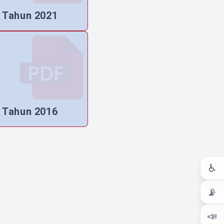
Tahun 2021
Tahun 2016
♿
📡
📣