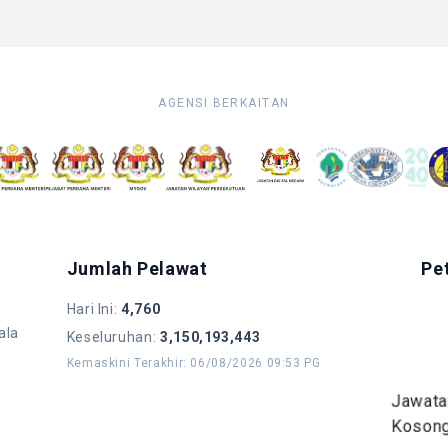
AGENSI BERKAITAN
Jumlah Pelawat
Pe
Hari Ini
:
4,760
ala
Keseluruhan
:
3,150,193,443
Kemaskini Terakhir
:
06/08/2026 09:53 PG
Jawat
Koson