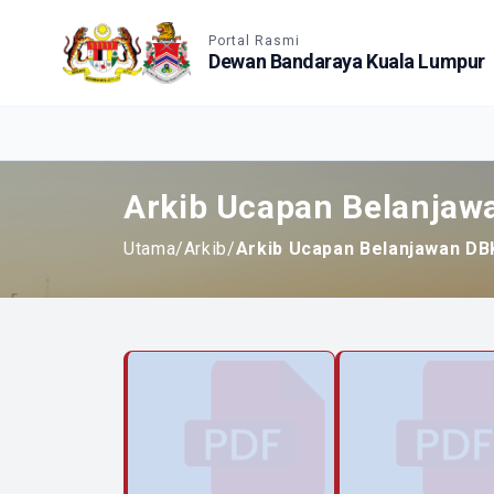
Accessible View
Portal Rasmi
Dewan Bandaraya Kuala Lumpur
Arkib Ucapan Belanjaw
Utama
/
Arkib
/
Arkib Ucapan Belanjawan DB