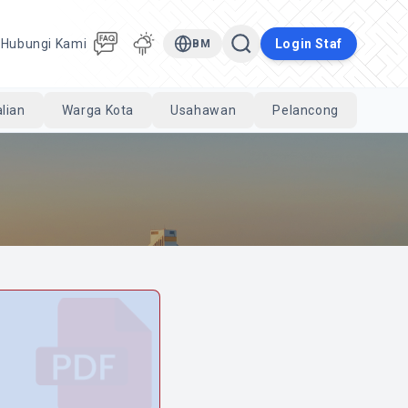
a
Hubungi Kami
Login Staf
BM
lian
Warga Kota
Usahawan
Pelancong
Cari