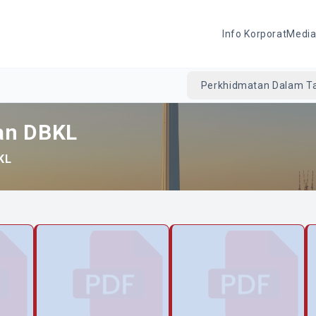
Info Korporat
Medi
Perkhidmatan Dalam Ta
an DBKL
KL