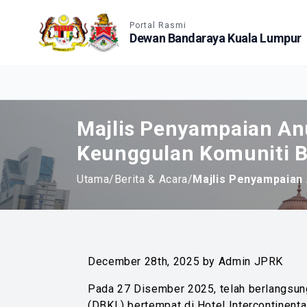
Accessible View
Portal Rasmi
Dewan Bandaraya Kuala Lumpur
Majlis Penyampaian An
Keunggulan Komuniti 
Utama
/
Berita & Acara
/
Majlis Penyampaian
December 28th, 2025 by Admin JPRK
Pada 27 Disember 2025, telah berlangsun
(DBKL) bertempat di Hotel Intercontinental