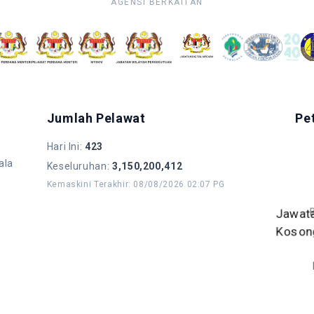
AGENSI BERKAITAN
Jumlah Pelawat
Pe
Hari Ini
:
423
ala
Keseluruhan
:
3,150,200,412
Kemaskini Terakhir
:
08/08/2026 02:07 PG
B
Jawat
Koson