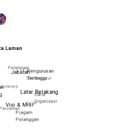
ta Laman
Pelanggan
Pengurusan
Jabatan
Info Korporat
Tertinggi
andaraya
an
Latar Belakang
Carta
g
Organisasi
Carian
Visi & Misi
Perolehan
Piagam
Pelanggan