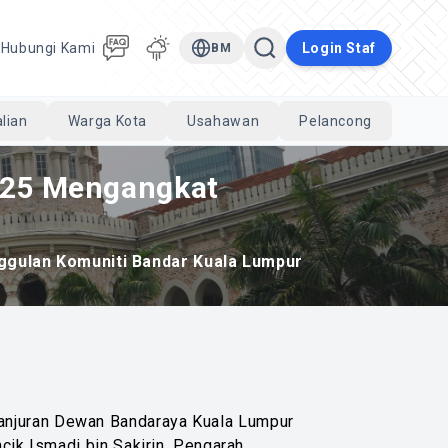
a
Hubungi Kami
Login Staf
BM
lian
Warga Kota
Usahawan
Pelancong
Cari
025 Mengangkat
ggulan Komuniti Bandar Kuala Lumpur
 anjuran Dewan Bandaraya Kuala Lumpur
ncik Ismadi bin Sakirin, Pengarah