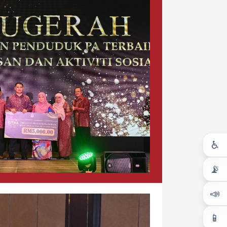
♿
📡
📣
📱