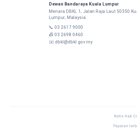
Dewan Bandaraya Kuala Lumpur
Menara DBKL 1, Jalan Raja Laut 50350 Ku
Lumpur, Malaysia
📞
03 2617 9000
📠
03 2698 0460
✉️
dbkl@dbkl.gov.my
Notis Hak Ci
Paparan terb