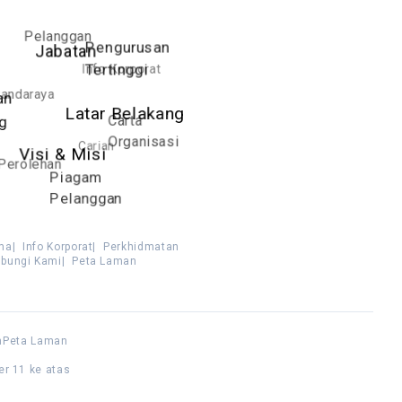
Pelanggan
Pengurusan
Jabatan
Info Korporat
Tertinggi
andaraya
an
Latar Belakang
Carta
ng
Organisasi
Carian
Visi & Misi
Perolehan
Piagam
Pelanggan
ma
|
Info Korporat
|
Perkhidmatan
bungi Kami
|
Peta Laman
n
Peta Laman
er 11 ke atas