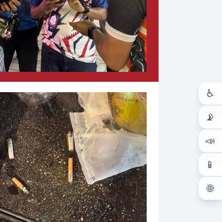
♿
📡
📣
📱
🌐