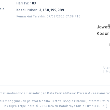
Hari Ini
:
183
ala
Keseluruhan
:
3,150,199,989
Kemaskini Terakhir
:
07/08/2026 07:39 PTG
B
Jawat
Koso
Uta
|
Hu
pta
Penafian
Notis Perlindungan Data Peribadi
Dasar Privasi & Keselamata
aik menggunakan pelayar Mozilla Firefox, Google Chrome, Internet Explor
Hak Cipta Terpelihara. © 2025 Dewan Bandaraya Kuala Lumpur (DBKL)