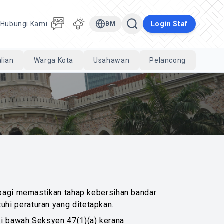
a
Hubungi Kami
Login Staf
BM
lian
Warga Kota
Usahawan
Pelancong
Cari
 bagi memastikan tahap kebersihan bandar
hi peraturan yang ditetapkan.
di bawah Seksyen 47(1)(a) kerana