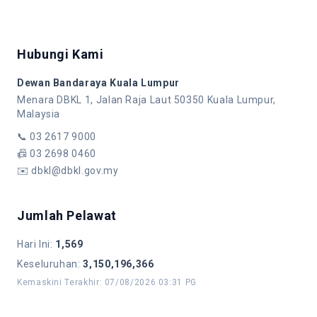
Hubungi Kami
Dewan Bandaraya Kuala Lumpur
Menara DBKL 1, Jalan Raja Laut 50350 Kuala Lumpur,
Malaysia
📞
03 2617 9000
📠
03 2698 0460
✉️
dbkl@dbkl.gov.my
Jumlah Pelawat
Hari Ini
:
1,569
Keseluruhan
:
3,150,196,366
Kemaskini Terakhir
:
07/08/2026 03:31 PG