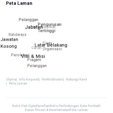
Peta Laman
Pelanggan
Pengurusan
Info Korporat
Jabatan
Tertinggi
Bandaraya
Jawatan
Carta
Latar Belakang
Kosong
Carian
Organisasi
Perolehan
Visi & Misi
Piagam
Pelanggan
Utama
|
Info Korporat
|
Perkhidmatan
|
Hubungi Kami
|
Peta Laman
Notis Hak Cipta
Penafian
Notis Perlindungan Data Peribadi
Dasar Privasi & Keselamatan
Peta Laman