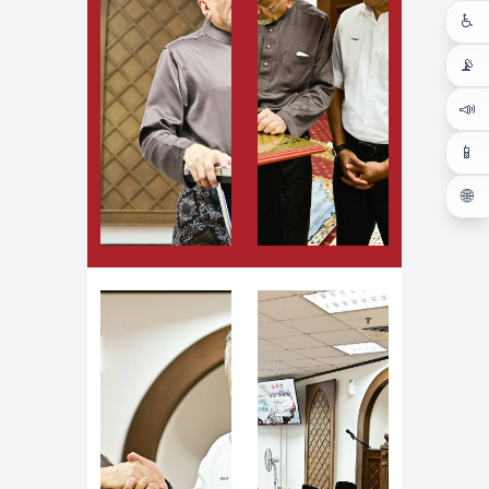
♿
📡
📣
📱
🌐