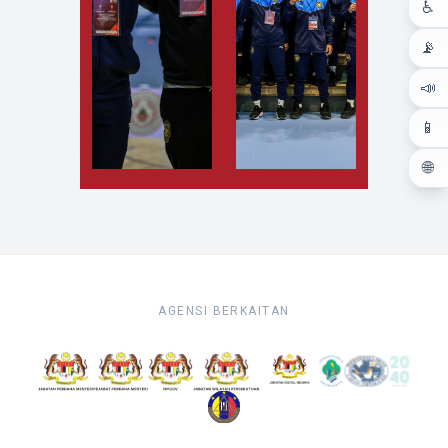
♿
📡
📣
📱
🌐
AGENSI BERKAITAN