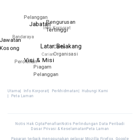
Pelanggan
Pengurusan
Jabatan
Info Korporat
Tertinggi
Bandaraya
Jawatan
Latar Belakang
Carta
Kosong
Organisasi
Carian
Visi & Misi
Perolehan
Piagam
Pelanggan
Utama
|
Info Korporat
|
Perkhidmatan
|
Hubungi Kami
|
Peta Laman
Notis Hak Cipta
Penafian
Notis Perlindungan Data Peribadi
Dasar Privasi & Keselamatan
Peta Laman
Paparan terbaik menggunakan pelayar Mozilla Firefox, Google