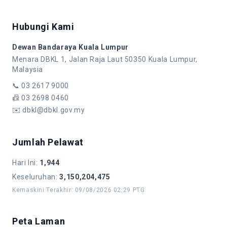
Hubungi Kami
Dewan Bandaraya Kuala Lumpur
Menara DBKL 1, Jalan Raja Laut 50350 Kuala Lumpur,
Malaysia
📞
03 2617 9000
📠
03 2698 0460
✉️
dbkl@dbkl.gov.my
Jumlah Pelawat
Hari Ini
:
1,944
Keseluruhan
:
3,150,204,475
Kemaskini Terakhir
:
09/08/2026 02:29 PTG
Peta Laman