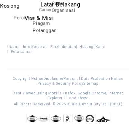
Carta
Latar Belakang
Kosong
Carian
Organisasi
Perolehan
Visi & Misi
Piagam
Pelanggan
Utama
|
Info Korporat
|
Perkhidmatan
|
Hubungi Kami
|
Peta Laman
Copyright Notice
Disclaimer
Personal Data Protection Notice
Privacy & Security Policy
Sitemap
Best viewed using Mozilla Firefox, Google Chrome, Internet
Explorer 11 and above
All Rights Reserved. © 2025 Kuala Lumpur City Hall (DBKL)