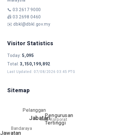
📞
03 2617 9000
📠
03 2698 0460
✉️
dbkl@dbkl.gov.my
Visitor Statistics
Today
:
5,095
Total
:
3,150,199,892
Last Updated
:
07/08/2026 03:45 PTG
Sitemap
Pelanggan
Pengurusan
Jabatan
Info Korporat
Tertinggi
Bandaraya
Jawatan