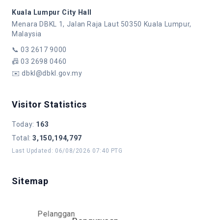
Kuala Lumpur City Hall
Menara DBKL 1, Jalan Raja Laut 50350 Kuala Lumpur,
Malaysia
📞
03 2617 9000
📠
03 2698 0460
✉️
dbkl@dbkl.gov.my
Visitor Statistics
Today
:
163
Total
:
3,150,194,797
Last Updated
:
06/08/2026 07:40 PTG
Sitemap
Pelanggan