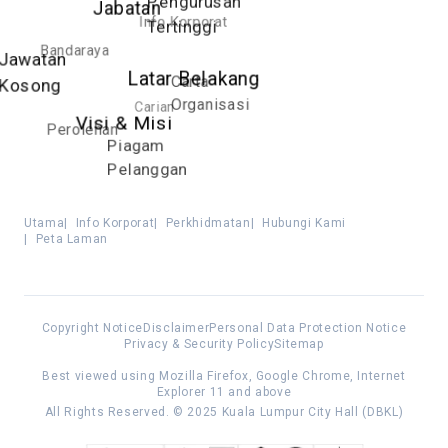
Pengurusan
Jabatan
Info Korporat
Tertinggi
Bandaraya
Jawatan
Latar Belakang
Carta
Kosong
Organisasi
Carian
Visi & Misi
Perolehan
Piagam
Pelanggan
Utama
|
Info Korporat
|
Perkhidmatan
|
Hubungi Kami
|
Peta Laman
Copyright Notice
Disclaimer
Personal Data Protection Notice
Privacy & Security Policy
Sitemap
Best viewed using Mozilla Firefox, Google Chrome, Internet
Explorer 11 and above
All Rights Reserved. © 2025 Kuala Lumpur City Hall (DBKL)