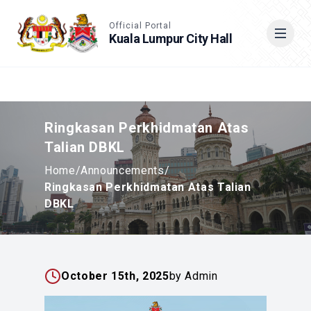
Accessible View
Official Portal
Kuala Lumpur City Hall
Cari
Ringkasan Perkhidmatan Atas
Talian DBKL
Home
/
Announcements
/
Ringkasan Perkhidmatan Atas Talian
DBKL
October 15th, 2025
by Admin