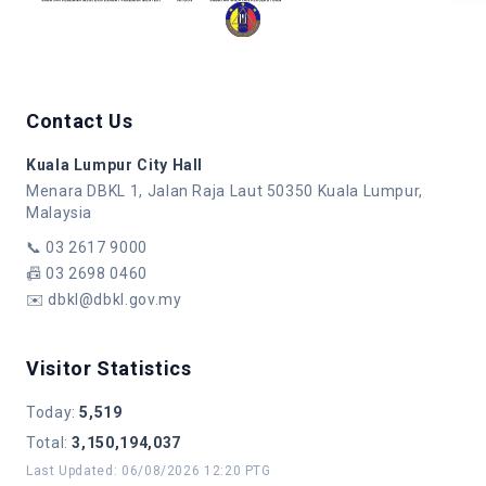
Contact Us
Kuala Lumpur City Hall
Menara DBKL 1, Jalan Raja Laut 50350 Kuala Lumpur,
Malaysia
📞
03 2617 9000
📠
03 2698 0460
✉️
dbkl@dbkl.gov.my
Visitor Statistics
Today
:
5,519
Total
:
3,150,194,037
Last Updated
:
06/08/2026 12:20 PTG