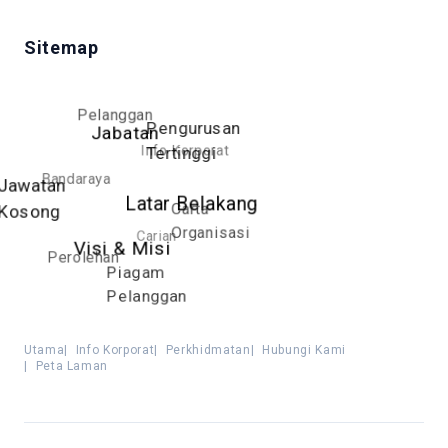
Sitemap
Pelanggan
Pengurusan
Jabatan
Info Korporat
Tertinggi
Bandaraya
Jawatan
Latar Belakang
Carta
Kosong
Organisasi
Carian
Visi & Misi
Perolehan
Piagam
Pelanggan
Utama
|
Info Korporat
|
Perkhidmatan
|
Hubungi Kami
|
Peta Laman