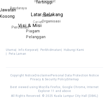
Info Korporat
Tertinggi
Bandaraya
Jawatan
Latar Belakang
Carta
Kosong
Organisasi
Carian
Visi & Misi
Perolehan
Piagam
Pelanggan
Utama
|
Info Korporat
|
Perkhidmatan
|
Hubungi Kami
|
Peta Laman
Copyright Notice
Disclaimer
Personal Data Protection Notice
Privacy & Security Policy
Sitemap
Best viewed using Mozilla Firefox, Google Chrome, Internet
Explorer 11 and above
All Rights Reserved. © 2025 Kuala Lumpur City Hall (DBKL)