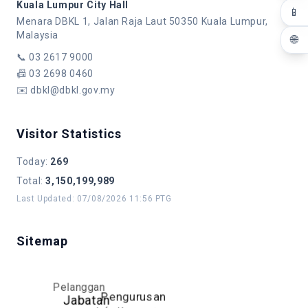
Kuala Lumpur City Hall
📱
Menara DBKL 1, Jalan Raja Laut 50350 Kuala Lumpur,
Malaysia
🌐
📞
03 2617 9000
📠
03 2698 0460
✉️
dbkl@dbkl.gov.my
Visitor Statistics
Today
:
269
Total
:
3,150,199,989
Last Updated
:
07/08/2026 11:56 PTG
Sitemap
Pelanggan
Pengurusan
Jabatan