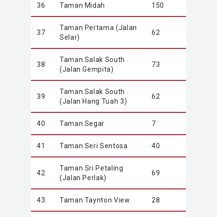
36
Taman Midah
150
Taman Pertama (Jalan
37
62
Selar)
Taman Salak South
38
73
(Jalan Gempita)
Taman Salak South
39
62
(Jalan Hang Tuah 3)
40
Taman Segar
7
41
Taman Seri Sentosa
40
Taman Sri Petaling
42
69
(Jalan Perlak)
43
Taman Taynton View
28