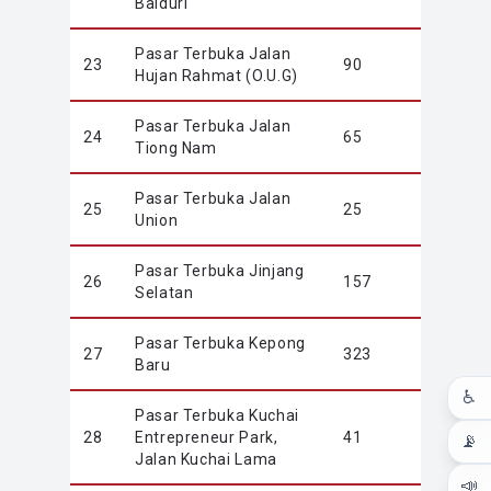
Baiduri
Pasar Terbuka Jalan
23
90
Hujan Rahmat (O.U.G)
Pasar Terbuka Jalan
24
65
Tiong Nam
Pasar Terbuka Jalan
25
25
Union
Pasar Terbuka Jinjang
26
157
Selatan
Pasar Terbuka Kepong
27
323
Baru
♿
Pasar Terbuka Kuchai
28
Entrepreneur Park,
41
📡
Jalan Kuchai Lama
📣