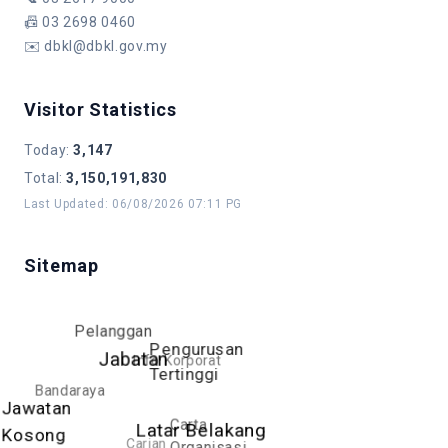
📠
03 2698 0460
✉️
dbkl@dbkl.gov.my
Visitor Statistics
Today
:
3,147
Total
:
3,150,191,830
Last Updated
:
06/08/2026 07:11 PG
Sitemap
Pelanggan
Pengurusan
Jabatan
Info Korporat
Tertinggi
Bandaraya
Jawatan
Carta
Latar Belakang
Kosong
Carian
Organisasi