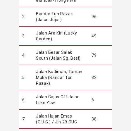
Gombak/Tiong Hwa
Bandar Tun Razak
2
96
(Jalan Jujur)
Jalan Ara Kiri (Lucky
3
49
Garden)
Jalan Besar Salak
4
79
South (Jalan Sg. Besi)
Jalan Budiman, Taman
5
Mulia (Bandar Tun
32
Razak)
Jalan Gajus Off Jalan
6
6
Loke Yew
Jalan Hujan Emas
7
38
(O.U.G.) / Jln 29 OUG