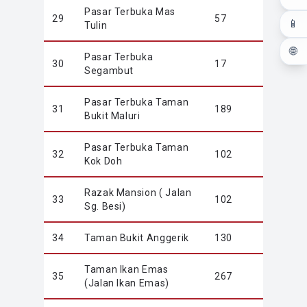
Pasar Terbuka Mas
29
57
📱
Tulin
🌐
Pasar Terbuka
30
17
Segambut
Pasar Terbuka Taman
31
189
Bukit Maluri
Pasar Terbuka Taman
32
102
Kok Doh
Razak Mansion ( Jalan
33
102
Sg. Besi)
34
Taman Bukit Anggerik
130
Taman Ikan Emas
35
267
(Jalan Ikan Emas)