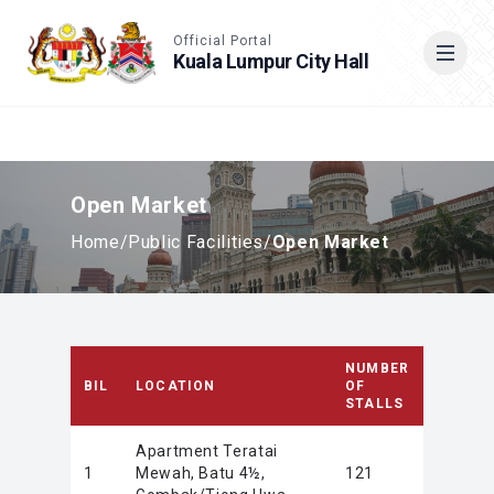
Accessible View
Official Portal
Kuala Lumpur City Hall
Cari
Open Market
Home
/
Public Facilities
/
Open Market
NUMBER
BIL
LOCATION
OF
STALLS
Apartment Teratai
1
Mewah, Batu 4½,
121