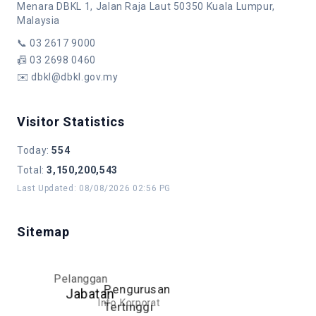
Menara DBKL 1, Jalan Raja Laut 50350 Kuala Lumpur,
Malaysia
📞
03 2617 9000
📠
03 2698 0460
✉️
dbkl@dbkl.gov.my
Visitor Statistics
Today
:
554
Total
:
3,150,200,543
Last Updated
:
08/08/2026 02:56 PG
Sitemap
Pelanggan
Pengurusan
Jabatan
Info Korporat
Tertinggi