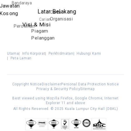
Bandaraya
Jawatan
Latar Belakang
Carta
Kosong
Organisasi
Carian
Visi & Misi
Perolehan
Piagam
Pelanggan
Utama
|
Info Korporat
|
Perkhidmatan
|
Hubungi Kami
|
Peta Laman
Copyright Notice
Disclaimer
Personal Data Protection Notice
Privacy & Security Policy
Sitemap
Best viewed using Mozilla Firefox, Google Chrome, Internet
Explorer 11 and above
All Rights Reserved. © 2025 Kuala Lumpur City Hall (DBKL)