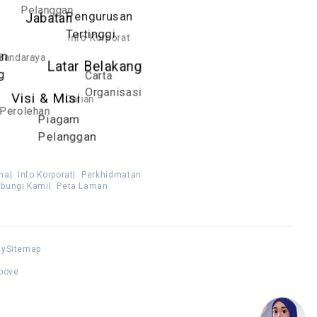
Pelanggan
Pengurusan
Jabatan
Tertinggi
Info Korporat
Bandaraya
an
Latar Belakang
g
Carta
Organisasi
Carian
Visi & Misi
Perolehan
Piagam
Pelanggan
ma
|
Info Korporat
|
Perkhidmatan
bungi Kami
|
Peta Laman
cy
Sitemap
above