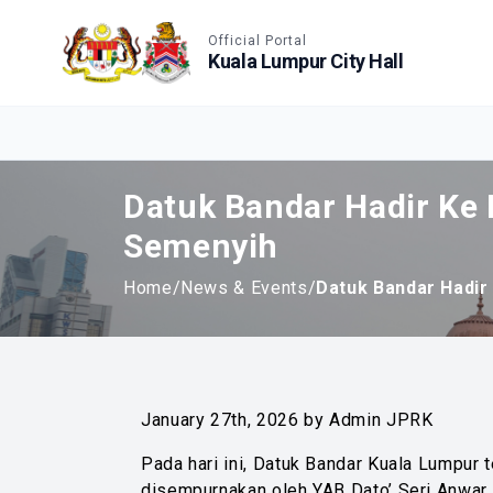
Accessible View
Official Portal
Kuala Lumpur City Hall
Datuk Bandar Hadir Ke M
Semenyih
Home
/
News & Events
/
Datuk Bandar Hadir 
January 27th, 2026 by Admin JPRK
Pada hari ini, Datuk Bandar Kuala Lumpur t
disempurnakan oleh YAB Dato’ Seri Anwar 