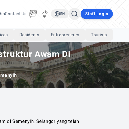
dia
Contact Us
Staff Login
EN
ices
Residents
Entrepreneurs
Tourists
Cari
astruktur Awam Di
emenyih
Awam di Semenyih, Selangor yang telah