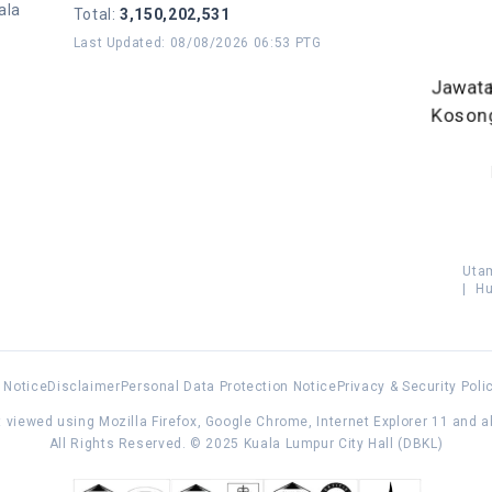
ala
Total
:
3,150,202,531
Last Updated
:
08/08/2026 06:53 PTG
Jawat
Koson
Uta
|
Hu
 Notice
Disclaimer
Personal Data Protection Notice
Privacy & Security Poli
 viewed using Mozilla Firefox, Google Chrome, Internet Explorer 11 and 
All Rights Reserved. © 2025 Kuala Lumpur City Hall (DBKL)