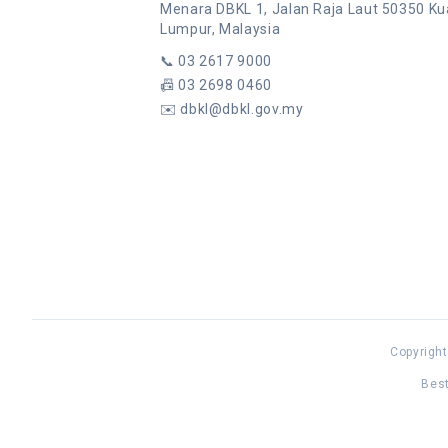
Menara DBKL 1, Jalan Raja Laut 50350 Ku
Lumpur, Malaysia
📞
03 2617 9000
📠
03 2698 0460
✉️
dbkl@dbkl.gov.my
Copyright
Best