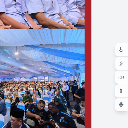
♿
📡
📣
📱
🌐