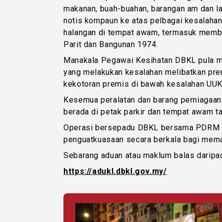
makanan, buah-buahan, barangan am dan l
notis kompaun ke atas pelbagai kesalahan
halangan di tempat awam, termasuk membu
Parit dan Bangunan 1974.
Manakala Pegawai Kesihatan DBKL pula me
yang melakukan kesalahan melibatkan prem
kekotoran premis di bawah kesalahan U
Kesemua peralatan dan barang perniagaan y
berada di petak parkir dan tempat awam t
Operasi bersepadu DBKL bersama PDRM dan
penguatkuasaan secara berkala bagi memas
Sebarang aduan atau maklum balas daripad
https://adukl.dbkl.gov.my/