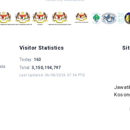
Visitor Statistics
Si
Today
:
163
ala
Total
:
3,150,194,797
Last Updated
:
06/08/2026 07:34 PTG
B
Jawat
Koson