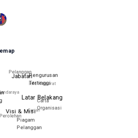
temap
Pelanggan
Pengurusan
Jabatan
Info Korporat
Tertinggi
andaraya
an
Latar Belakang
Carta
g
Organisasi
Carian
Visi & Misi
Perolehan
Piagam
Pelanggan