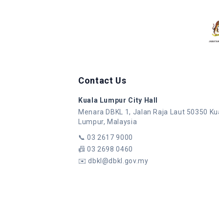
Contact Us
Kuala Lumpur City Hall
Menara DBKL 1, Jalan Raja Laut 50350 Ku
Lumpur, Malaysia
📞
03 2617 9000
📠
03 2698 0460
✉️
dbkl@dbkl.gov.my