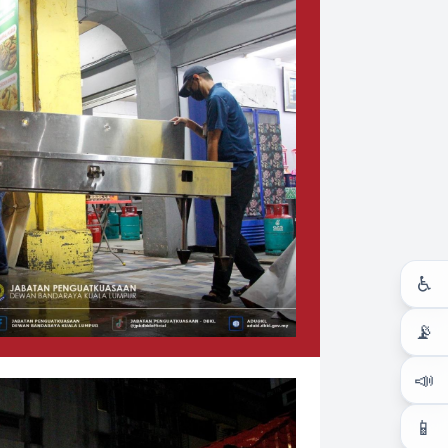
♿
📡
📣
📱