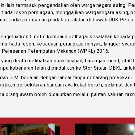
ain-lain termasuk pengendalian oleh warga negara asing, 
 tiada lesen perniagaan, menggajikan warganegara asing, p
at tindakan sita dan pindah peralatan di bawah UUK Peles
ngeluarksn 5 notis kompaun pelbagai kesalahan kepada pe
is tiada lesen, ketiadaan perangkap minyak, langgar syara
UK Pelesenan Petempatan Makanan (WPKL) 2016.
ang disita melibatkan buah-buahan, barangan runcit, stall 
anpa kebenaran telah dipindahkan ke Stor Sitaan DBKL untuk
 JIM, berjalan dengan lancar tanpa sebarang provokasi.
tikan persekitaran bandar raya kekal bersih, selamat dan t
a orang awam boleh disalurkan melalui pautan saluran rasm