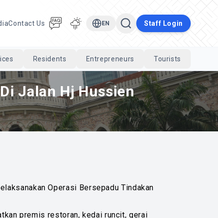
dia
Contact Us
Staff Login
EN
ices
Residents
Entrepreneurs
Tourists
Cari
i Jalan Hj Hussien
melaksanakan Operasi Bersepadu Tindakan
kan premis restoran, kedai runcit, gerai