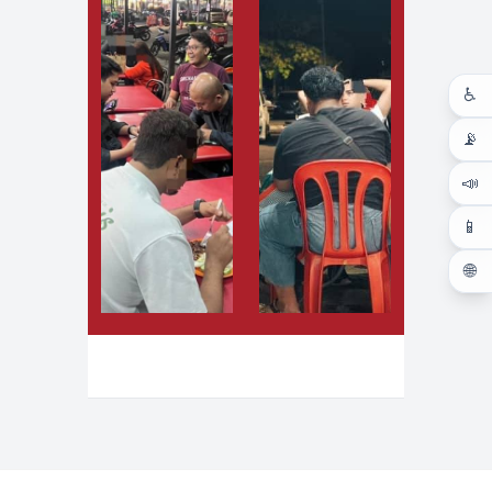
♿
📡
📣
📱
🌐