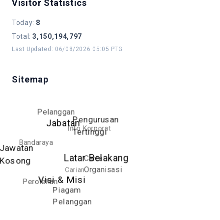
Visitor Statistics
Today
:
8
Total
:
3,150,194,797
Last Updated
:
06/08/2026 05:05 PTG
Sitemap
Pelanggan
Pengurusan
Jabatan
Info Korporat
Tertinggi
Bandaraya
Jawatan
Latar Belakang
Carta
Kosong
Carian
Organisasi
Visi & Misi
Perolehan
Piagam
Pelanggan