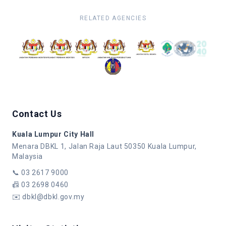
RELATED AGENCIES
Contact Us
Kuala Lumpur City Hall
Menara DBKL 1, Jalan Raja Laut 50350 Kuala Lumpur,
Malaysia
📞
03 2617 9000
📠
03 2698 0460
✉️
dbkl@dbkl.gov.my