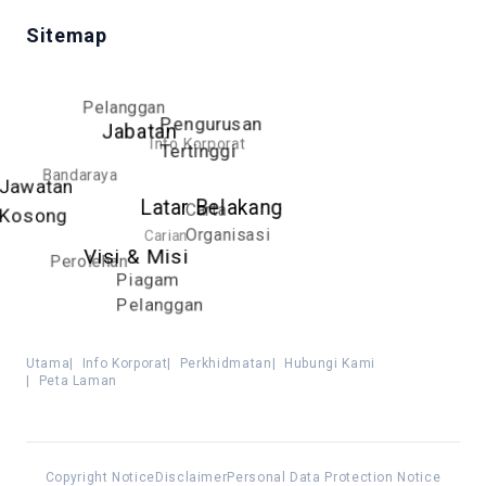
Sitemap
Pelanggan
Pengurusan
Jabatan
Info Korporat
Tertinggi
Bandaraya
Jawatan
Latar Belakang
Carta
Kosong
Organisasi
Carian
Visi & Misi
Perolehan
Piagam
Pelanggan
Utama
|
Info Korporat
|
Perkhidmatan
|
Hubungi Kami
|
Peta Laman
Copyright Notice
Disclaimer
Personal Data Protection Notice