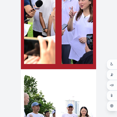
♿
📡
📣
📱
🌐