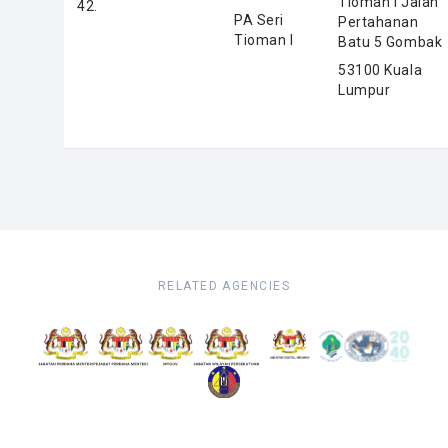
Tioman I Jalan
42.
PA Seri
Pertahanan
Tioman I
Batu 5 Gombak
53100 Kuala
Lumpur
RELATED AGENCIES