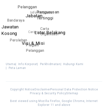
Pelanggan
Info Korporat
Pengurusan
Jabatan
Tertinggi
Bandaraya
Carta
Jawatan
Carian
Organisasi
Latar Belakang
Kosong
Perolehan
Piagam
Visi & Misi
Pelanggan
Utama
|
Info Korporat
|
Perkhidmatan
|
Hubungi Kami
|
Peta Laman
Copyright Notice
Disclaimer
Personal Data Protection Notice
Privacy & Security Policy
Sitemap
Best viewed using Mozilla Firefox, Google Chrome, Internet
Explorer 11 and above