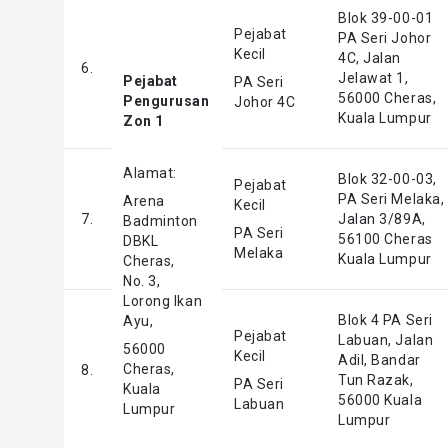
Blok 39-00-01
Pejabat
PA Seri Johor
Kecil
4C, Jalan
6.
Jelawat 1,
Pejabat
PA Seri
56000 Cheras,
Pengurusan
Johor 4C
Kuala Lumpur
Zon 1
Alamat:
Blok 32-00-03,
Pejabat
PA Seri Melaka,
Arena
Kecil
7.
Jalan 3/89A,
Badminton
PA Seri
56100 Cheras
DBKL
Melaka
Kuala Lumpur
Cheras,
No. 3,
Lorong Ikan
Blok 4 PA Seri
Ayu,
Pejabat
Labuan, Jalan
56000
Kecil
Adil, Bandar
Cheras,
8.
Tun Razak,
PA Seri
Kuala
56000 Kuala
Labuan
Lumpur
Lumpur