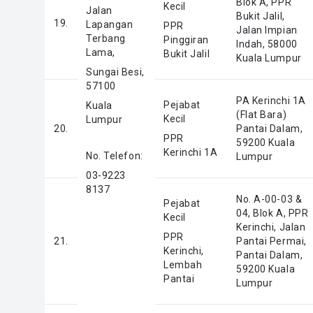
Blok A, PPR
Kecil
Jalan
Bukit Jalil,
19.
Lapangan
PPR
Jalan Impian
Terbang
Pinggiran
Indah, 58000
Lama,
Bukit Jalil
Kuala Lumpur
Sungai Besi,
57100
PA Kerinchi 1A
Pejabat
Kuala
(Flat Bara)
Kecil
Lumpur
20.
Pantai Dalam,
PPR
59200 Kuala
Kerinchi 1A
No. Telefon:
Lumpur
03-9223
8137
No. A-00-03 &
Pejabat
04, Blok A, PPR
Kecil
Kerinchi, Jalan
PPR
21.
Pantai Permai,
Kerinchi,
Pantai Dalam,
Lembah
59200 Kuala
Pantai
Lumpur