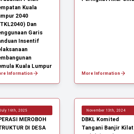
empatan Kuala
umpur 2040
PTKL2040) Dan
enggunaan Garis
nduan Insentif
elaksanaan
embangunan
emula Kuala Lumpur
re Information
More Information
July 16th, 2025
November 13th, 2024
PERASI MEROBOH
DBKL Komited
TRUKTUR DI DESA
Tangani Banjir Kilat