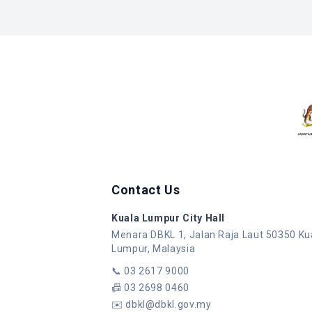
Contact Us
Kuala Lumpur City Hall
Menara DBKL 1, Jalan Raja Laut 50350 Ku
Lumpur, Malaysia
📞
03 2617 9000
📠
03 2698 0460
✉️
dbkl@dbkl.gov.my