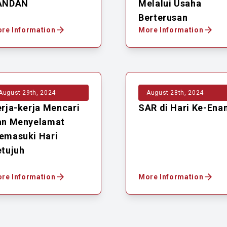
ANDAN
Melalui Usaha
Berterusan
re Information
More Information
August 29th, 2024
August 28th, 2024
rja-kerja Mencari
SAR di Hari Ke-Ena
an Menyelamat
emasuki Hari
etujuh
re Information
More Information