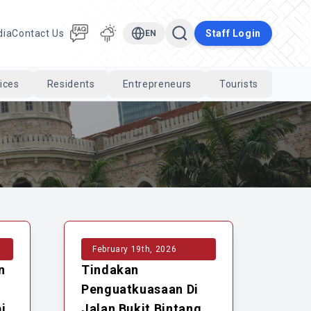
dia
Contact Us
Staff Login
EN
ices
Residents
Entrepreneurs
Tourists
Cari
February 19th, 2026
n
Tindakan
Penguatkuasaan Di
i
Jalan Bukit Bintang