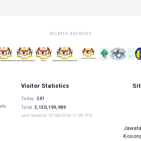
RELATED AGENCIES
Visitor Statistics
Si
Today
:
241
ala
Total
:
3,150,199,989
Last Updated
:
07/08/2026 11:05 PTG
Jawat
Koson