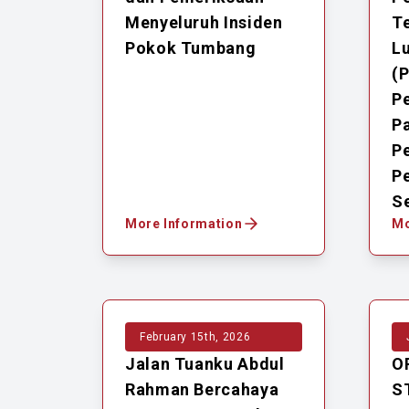
Menyeluruh Insiden
T
Pokok Tumbang
L
(
P
Pa
P
P
S
More Information
Mo
February 15th, 2026
Jalan Tuanku Abdul
O
Rahman Bercahaya
S