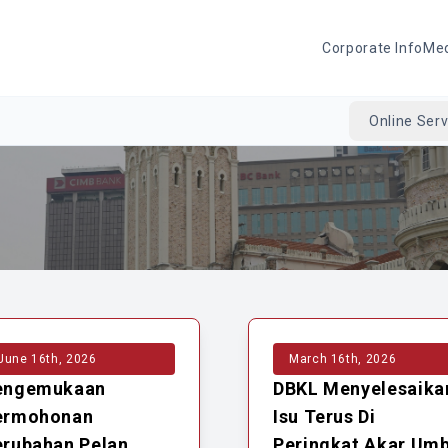
Corporate Info
Me
Online Serv
June 16th, 2026
March 16th, 2026
engemukaan
DBKL Menyelesaika
ermohonan
Isu Terus Di
erubahan Pelan
Peringkat Akar Umb