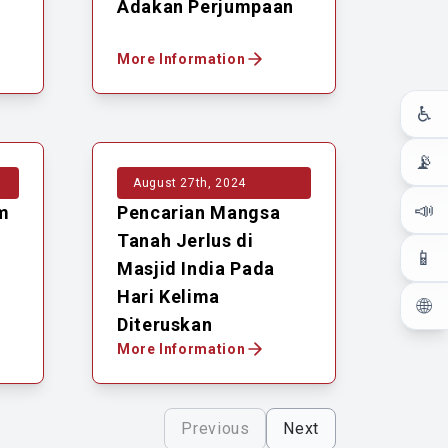
Adakan Perjumpaan
More Information
♿
📡
August 27th, 2024
📣
m
Pencarian Mangsa
Tanah Jerlus di
📱
Masjid India Pada
Hari Kelima
🌐
Diteruskan
More Information
Previous
Next