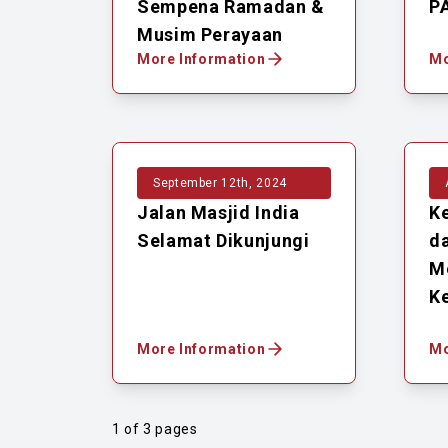
Sempena Ramadan &
P
Musim Perayaan
More Information
Mo
September 12th, 2024
Jalan Masjid India
Ke
Selamat Dikunjungi
d
M
K
More Information
Mo
1 of 3 pages