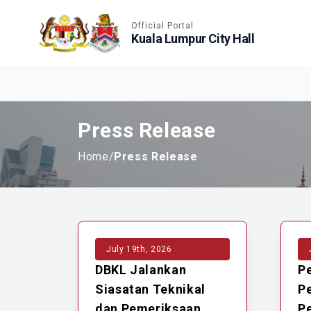
Accessible View
Official Portal
Kuala Lumpur City Hall
Press Release
Home
/
Press Release
July 19th, 2026
DBKL Jalankan
P
Siasatan Teknikal
P
dan Pemeriksaan
P