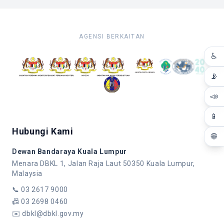
AGENSI BERKAITAN
♿
📡
📣
📱
Hubungi Kami
🌐
Dewan Bandaraya Kuala Lumpur
Menara DBKL 1, Jalan Raja Laut 50350 Kuala Lumpur,
Malaysia
📞
03 2617 9000
📠
03 2698 0460
✉️
dbkl@dbkl.gov.my