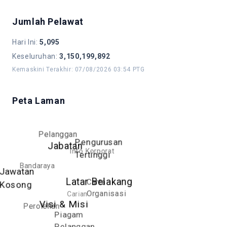
Jumlah Pelawat
Hari Ini
:
5,095
Keseluruhan
:
3,150,199,892
Kemaskini Terakhir
:
07/08/2026 03:54 PTG
Peta Laman
Pelanggan
Pengurusan
Jabatan
Info Korporat
Tertinggi
Bandaraya
Jawatan
Latar Belakang
Carta
Kosong
Organisasi
Carian
Visi & Misi
Perolehan
Piagam
Pelanggan