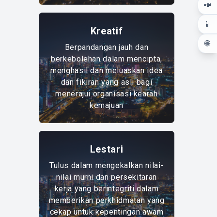
📣
📱
Kreatif
🌐
Berpandangan jauh dan
berkebolehan dalam mencipta,
K
menghasil dan meluaskan idea
dan fikiran yang asli bagi
menerajui organisasi kearah
kemajuan
Lestari
Tulus dalam mengekalkan nilai-
nilai murni dan persekitaran
L
kerja yang berintegriti dalam
memberikan perkhidmatan yang
cekap untuk kepentingan awam