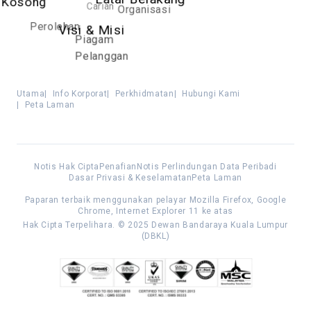
Latar Belakang
Kosong
Carian
Organisasi
Perolehan
Visi & Misi
Piagam
Pelanggan
Utama
|
Info Korporat
|
Perkhidmatan
|
Hubungi Kami
|
Peta Laman
Notis Hak Cipta
Penafian
Notis Perlindungan Data Peribadi
Dasar Privasi & Keselamatan
Peta Laman
Paparan terbaik menggunakan pelayar Mozilla Firefox, Google
Chrome, Internet Explorer 11 ke atas
Hak Cipta Terpelihara. © 2025 Dewan Bandaraya Kuala Lumpur
(DBKL)