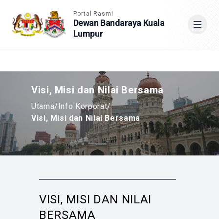
Accessible View
Portal Rasmi
Dewan Bandaraya Kuala
Lumpur
Cari
Visi, Misi dan Nilai Bersama
Utama
/
Info Korporat
/
Visi, Misi dan Nilai Bersama
VISI, MISI DAN NILAI
BERSAMA