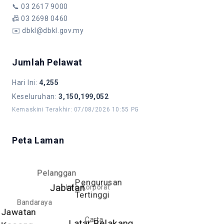
📞
03 2617 9000
📠
03 2698 0460
✉️
dbkl@dbkl.gov.my
Jumlah Pelawat
Hari Ini
:
4,255
Keseluruhan
:
3,150,199,052
Kemaskini Terakhir
:
07/08/2026 10:55 PG
Peta Laman
Pelanggan
Pengurusan
Info Korporat
Jabatan
Tertinggi
Bandaraya
Jawatan
Carta