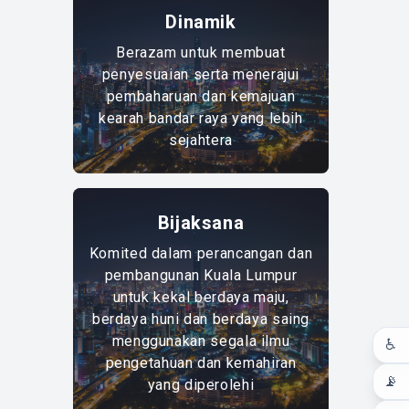
Dinamik
Berazam untuk membuat
penyesuaian serta menerajui
D
pembaharuan dan kemajuan
kearah bandar raya yang lebih
sejahtera
Bijaksana
Komited dalam perancangan dan
pembangunan Kuala Lumpur
untuk kekal berdaya maju,
B
berdaya huni dan berdaya saing
menggunakan segala ilmu
♿
pengetahuan dan kemahiran
📡
yang diperolehi