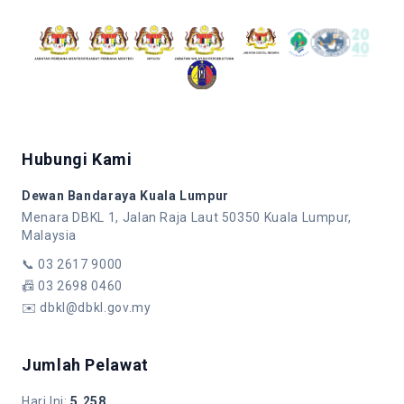
Hubungi Kami
Dewan Bandaraya Kuala Lumpur
Menara DBKL 1, Jalan Raja Laut 50350 Kuala Lumpur,
Malaysia
📞
03 2617 9000
📠
03 2698 0460
✉️
dbkl@dbkl.gov.my
Jumlah Pelawat
Hari Ini
:
5,258