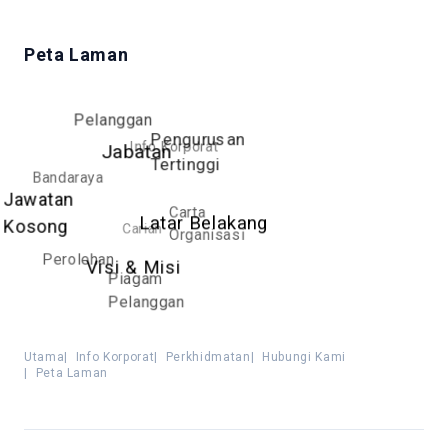
Peta Laman
Pelanggan
Pengurusan
Info Korporat
Jabatan
Tertinggi
Bandaraya
Jawatan
Carta
Carian
Latar Belakang
Kosong
Organisasi
Perolehan
Visi & Misi
Piagam
Pelanggan
Utama
|
Info Korporat
|
Perkhidmatan
|
Hubungi Kami
|
Peta Laman