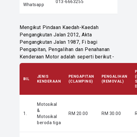
013-6663255
Whatsapp
Mengikut Pindaan Kaedah-Kaedah
Pengangkutan Jalan 2012, Akta
Pengangkutan Jalan 1987, Fi bagi
Pengapitan, Pengalihan dan Penahanan
Kenderaan Motor adalah seperti berikut:-
JENIS
PENGAPITAN
PENGALIHAN
BIL
KENDERAAN
(CLAMPING)
(REMOVAL)
S
Motosikal
&
1.
RM 20.00
RM 30.00
Motosikal
beroda tiga