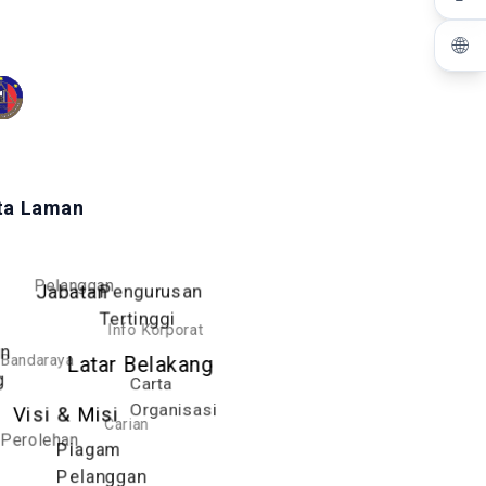
🌐
ta Laman
Pelanggan
Pengurusan
Jabatan
Tertinggi
Info Korporat
an
Bandaraya
Latar Belakang
g
Carta
Organisasi
Visi & Misi
Carian
Perolehan
Piagam
Pelanggan