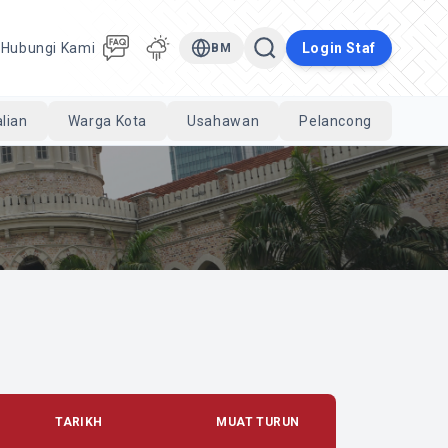
a
Hubungi Kami
Login Staf
BM
lian
Warga Kota
Usahawan
Pelancong
Cari
TARIKH
MUAT TURUN