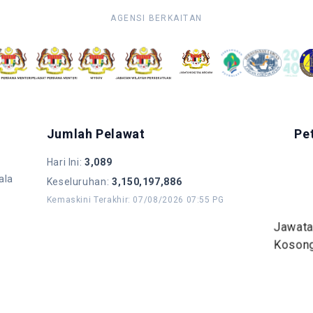
AGENSI BERKAITAN
Jumlah Pelawat
Pe
Hari Ini
:
3,089
ala
Keseluruhan
:
3,150,197,886
Kemaskini Terakhir
:
07/08/2026 07:55 PG
Jawat
Koson