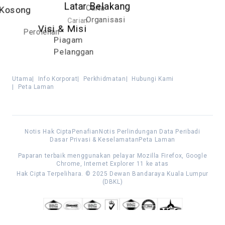
Latar Belakang
Carta
Kosong
Organisasi
Carian
Visi & Misi
Perolehan
Piagam
Pelanggan
Utama
|
Info Korporat
|
Perkhidmatan
|
Hubungi Kami
|
Peta Laman
Notis Hak Cipta
Penafian
Notis Perlindungan Data Peribadi
Dasar Privasi & Keselamatan
Peta Laman
Paparan terbaik menggunakan pelayar Mozilla Firefox, Google
Chrome, Internet Explorer 11 ke atas
Hak Cipta Terpelihara. © 2025 Dewan Bandaraya Kuala Lumpur
(DBKL)