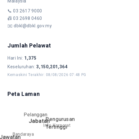
Malaysia
📞
03 2617 9000
📠
03 2698 0460
✉️
dbkl@dbkl.gov.my
Jumlah Pelawat
Hari Ini
:
1,375
Keseluruhan
:
3,150,201,364
Kemaskini Terakhir
:
08/08/2026 07:48 PG
Peta Laman
Pelanggan
Pengurusan
Jabatan
Info Korporat
Tertinggi
Bandaraya
Jawatan