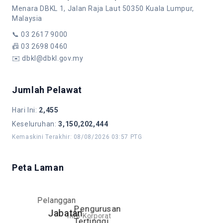
Menara DBKL 1, Jalan Raja Laut 50350 Kuala Lumpur,
Malaysia
📞
03 2617 9000
📠
03 2698 0460
✉️
dbkl@dbkl.gov.my
Jumlah Pelawat
Hari Ini
:
2,455
Keseluruhan
:
3,150,202,444
Kemaskini Terakhir
:
08/08/2026 03:57 PTG
Peta Laman
Pelanggan
Pengurusan
Jabatan
Info Korporat
Tertinggi