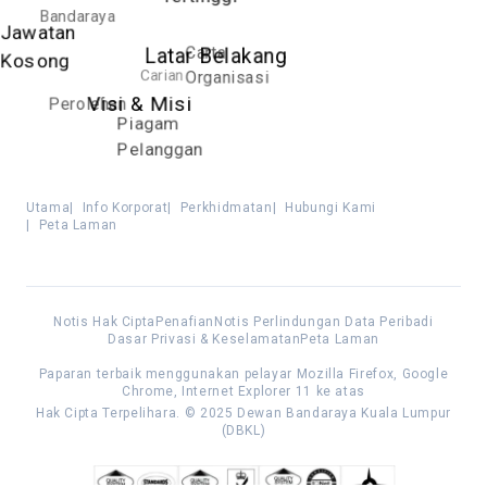
Bandaraya
Jawatan
Carta
Latar Belakang
Kosong
Carian
Organisasi
Perolehan
Visi & Misi
Piagam
Pelanggan
Utama
|
Info Korporat
|
Perkhidmatan
|
Hubungi Kami
|
Peta Laman
Notis Hak Cipta
Penafian
Notis Perlindungan Data Peribadi
Dasar Privasi & Keselamatan
Peta Laman
Paparan terbaik menggunakan pelayar Mozilla Firefox, Google
Chrome, Internet Explorer 11 ke atas
Hak Cipta Terpelihara. © 2025 Dewan Bandaraya Kuala Lumpur
(DBKL)