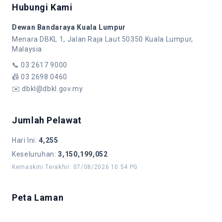
Hubungi Kami
Dewan Bandaraya Kuala Lumpur
Menara DBKL 1, Jalan Raja Laut 50350 Kuala Lumpur,
Malaysia
📞
03 2617 9000
📠
03 2698 0460
✉️
dbkl@dbkl.gov.my
Jumlah Pelawat
Hari Ini
:
4,255
Keseluruhan
:
3,150,199,052
Kemaskini Terakhir
:
07/08/2026 10:54 PG
Peta Laman