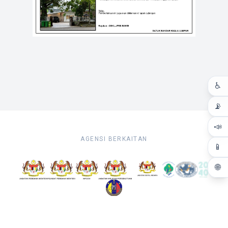
♿
📡
📣
AGENSI BERKAITAN
📱
🌐