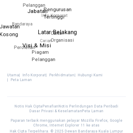
Pelanggan
Pengurusan
Jabatan
Info Korporat
Tertinggi
Bandaraya
Jawatan
Latar Belakang
Carta
Kosong
Organisasi
Carian
Visi & Misi
Perolehan
Piagam
Pelanggan
Utama
|
Info Korporat
|
Perkhidmatan
|
Hubungi Kami
|
Peta Laman
Notis Hak Cipta
Penafian
Notis Perlindungan Data Peribadi
Dasar Privasi & Keselamatan
Peta Laman
Paparan terbaik menggunakan pelayar Mozilla Firefox, Google
Chrome, Internet Explorer 11 ke atas
Hak Cipta Terpelihara. © 2025 Dewan Bandaraya Kuala Lumpur