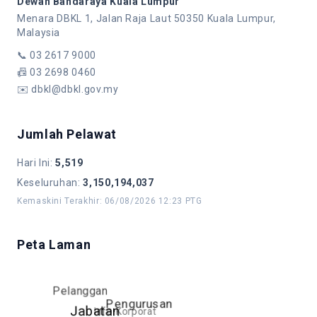
Dewan Bandaraya Kuala Lumpur
Menara DBKL 1, Jalan Raja Laut 50350 Kuala Lumpur,
Malaysia
📞
03 2617 9000
📠
03 2698 0460
✉️
dbkl@dbkl.gov.my
Jumlah Pelawat
Hari Ini
:
5,519
Keseluruhan
:
3,150,194,037
Kemaskini Terakhir
:
06/08/2026 12:23 PTG
Peta Laman
Pelanggan
Pengurusan
Info Korporat
Jabatan