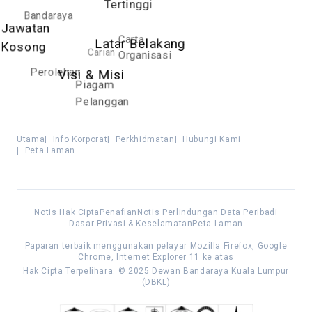
Tertinggi
Bandaraya
Jawatan
Carta
Latar Belakang
Kosong
Carian
Organisasi
Perolehan
Visi & Misi
Piagam
Pelanggan
Utama
|
Info Korporat
|
Perkhidmatan
|
Hubungi Kami
|
Peta Laman
Notis Hak Cipta
Penafian
Notis Perlindungan Data Peribadi
Dasar Privasi & Keselamatan
Peta Laman
Paparan terbaik menggunakan pelayar Mozilla Firefox, Google
Chrome, Internet Explorer 11 ke atas
Hak Cipta Terpelihara. © 2025 Dewan Bandaraya Kuala Lumpur
(DBKL)