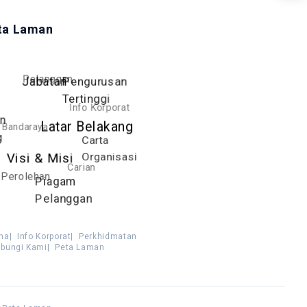
ta Laman
Pelanggan
Pengurusan
Jabatan
Tertinggi
Info Korporat
an
Latar Belakang
Bandaraya
g
Carta
Organisasi
Visi & Misi
Carian
Perolehan
Piagam
Pelanggan
ma
|
Info Korporat
|
Perkhidmatan
bungi Kami
|
Peta Laman