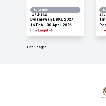
by
Admin
b
12 Feb 2026
23 J
Belanjawan DBKL 2027 |
Tin
16 Feb - 30 April 2026
Per
Info Lanjut
Inf
1 of 1 pages