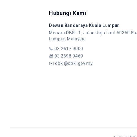
Hubungi Kami
Dewan Bandaraya Kuala Lumpur
Menara DBKL 1, Jalan Raja Laut 50350 Ku
Lumpur, Malaysia
📞
03 2617 9000
📠
03 2698 0460
✉️
dbkl@dbkl.gov.my