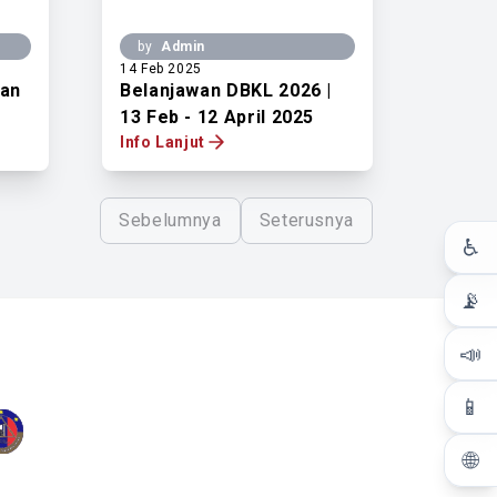
by
Admin
14 Feb 2025
gan
Belanjawan DBKL 2026 |
13 Feb - 12 April 2025
Info Lanjut
Sebelumnya
Seterusnya
♿
📡
📣
📱
🌐