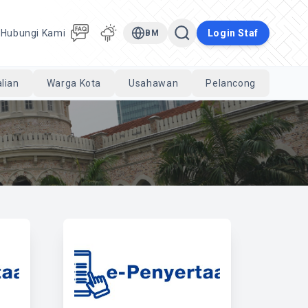
a
Hubungi Kami
Login Staf
BM
lian
Warga Kota
Usahawan
Pelancong
Cari