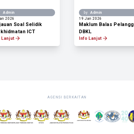
y
Admin
by
Admin
an 2026
19 Jan 2026
jauan Soal Selidik
Maklum Balas Pelang
khidmatan ICT
DBKL
o Lanjut
Info Lanjut
AGENSI BERKAITAN