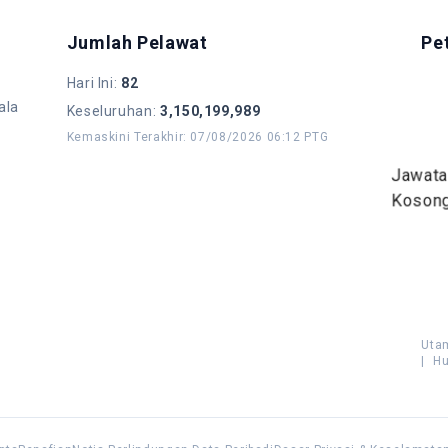
Jumlah Pelawat
Pe
Hari Ini
:
82
ala
Keseluruhan
:
3,150,199,989
Kemaskini Terakhir
:
07/08/2026 06:12 PTG
Jawat
Koson
Uta
|
Hu