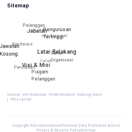
Sitemap
Pelanggan
Pengurusan
Jabatan
Info Korporat
Tertinggi
Bandaraya
Jawatan
Latar Belakang
Carta
Kosong
Organisasi
Carian
Visi & Misi
Perolehan
Piagam
Pelanggan
Utama
|
Info Korporat
|
Perkhidmatan
|
Hubungi Kami
|
Peta Laman
Copyright Notice
Disclaimer
Personal Data Protection Notice
Privacy & Security Policy
Sitemap