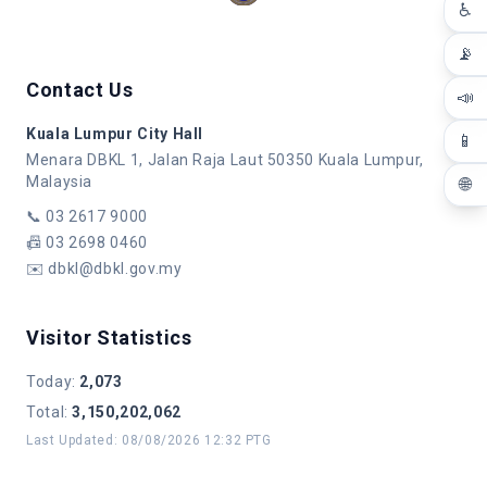
♿
📡
Contact Us
📣
Kuala Lumpur City Hall
📱
Menara DBKL 1, Jalan Raja Laut 50350 Kuala Lumpur,
Malaysia
🌐
📞
03 2617 9000
📠
03 2698 0460
✉️
dbkl@dbkl.gov.my
Visitor Statistics
Today
:
2,073
Total
:
3,150,202,062
Last Updated
:
08/08/2026 12:32 PTG