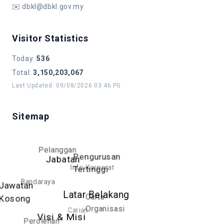
✉️
dbkl@dbkl.gov.my
Visitor Statistics
Today
:
536
Total
:
3,150,203,067
Last Updated
:
09/08/2026 03:46 PG
Sitemap
Pelanggan
Pengurusan
Jabatan
Info Korporat
Tertinggi
Bandaraya
Jawatan
Latar Belakang
Carta
Kosong
Organisasi
Carian
Visi & Misi
Perolehan