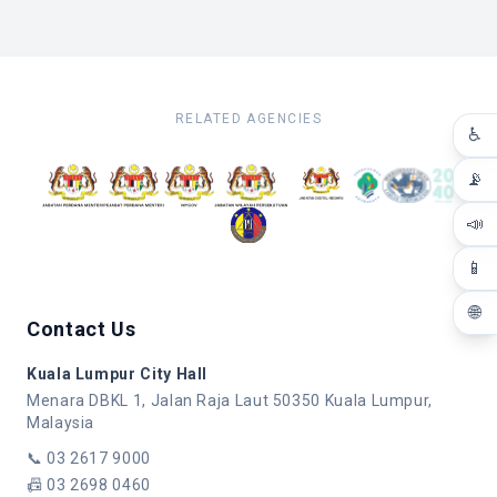
RELATED AGENCIES
♿
📡
📣
📱
🌐
Contact Us
Kuala Lumpur City Hall
Menara DBKL 1, Jalan Raja Laut 50350 Kuala Lumpur,
Malaysia
📞
03 2617 9000
📠
03 2698 0460