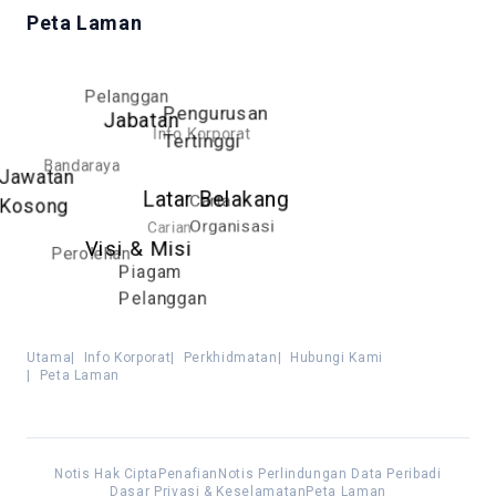
Peta Laman
Pelanggan
Pengurusan
Jabatan
Info Korporat
Tertinggi
Bandaraya
Jawatan
Latar Belakang
Carta
Kosong
Organisasi
Carian
Visi & Misi
Perolehan
Piagam
Pelanggan
Utama
|
Info Korporat
|
Perkhidmatan
|
Hubungi Kami
|
Peta Laman
Notis Hak Cipta
Penafian
Notis Perlindungan Data Peribadi
Dasar Privasi & Keselamatan
Peta Laman