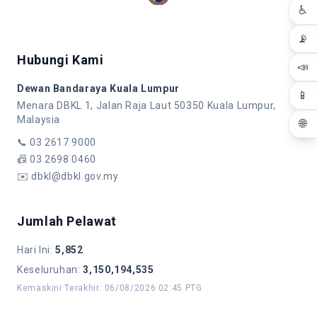
♿
📡
Hubungi Kami
📣
Dewan Bandaraya Kuala Lumpur
📱
Menara DBKL 1, Jalan Raja Laut 50350 Kuala Lumpur,
Malaysia
🌐
📞
03 2617 9000
📠
03 2698 0460
✉️
dbkl@dbkl.gov.my
Jumlah Pelawat
Hari Ini
:
5,852
Keseluruhan
:
3,150,194,535
Kemaskini Terakhir
:
06/08/2026 02:45 PTG