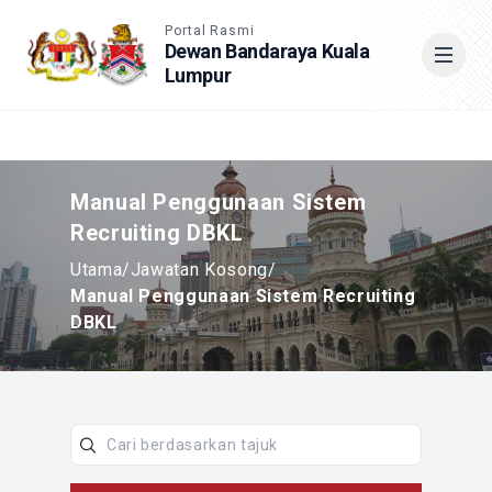
Accessible View
Portal Rasmi
Dewan Bandaraya Kuala
Lumpur
Cari
Manual Penggunaan Sistem
Recruiting DBKL
Utama
/
Jawatan Kosong
/
Manual Penggunaan Sistem Recruiting
DBKL