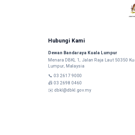
Hubungi Kami
Dewan Bandaraya Kuala Lumpur
Menara DBKL 1, Jalan Raja Laut 50350 Ku
Lumpur, Malaysia
📞
03 2617 9000
📠
03 2698 0460
✉️
dbkl@dbkl.gov.my