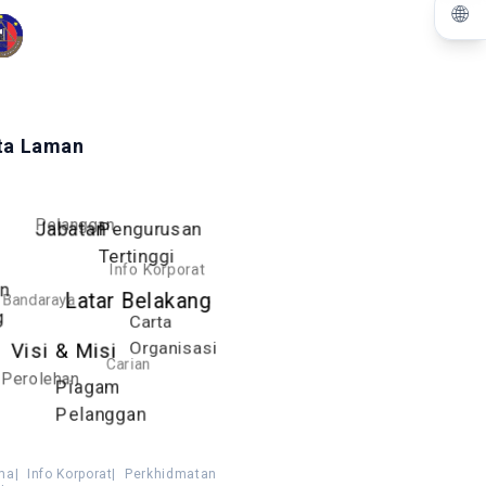
🌐
ta Laman
Pelanggan
Pengurusan
Jabatan
Tertinggi
Info Korporat
an
Bandaraya
Latar Belakang
g
Carta
Organisasi
Visi & Misi
Carian
Perolehan
Piagam
Pelanggan
ma
|
Info Korporat
|
Perkhidmatan