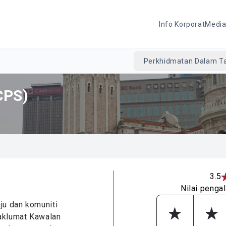
Info Korporat
Medi
Perkhidmatan Dalam Ta
CPS)
3.5
Nilai penga
u dan komuniti
aklumat Kawalan