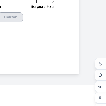
i
Berpuas Hati
Hantar
♿
📡
📣
📱