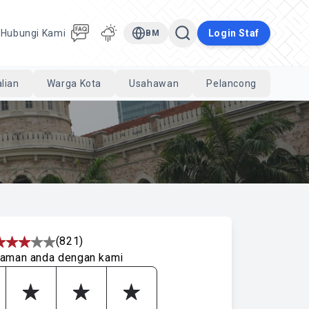
a
Hubungi Kami
Login Staf
BM
lian
Warga Kota
Usahawan
Pelancong
Cari
(821)
laman anda dengan kami