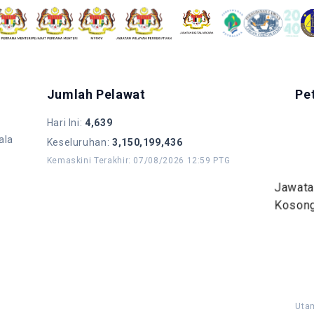
Jumlah Pelawat
Pe
Hari Ini
:
4,639
ala
Keseluruhan
:
3,150,199,436
Kemaskini Terakhir
:
07/08/2026 12:59 PTG
Jawat
Koson
Uta