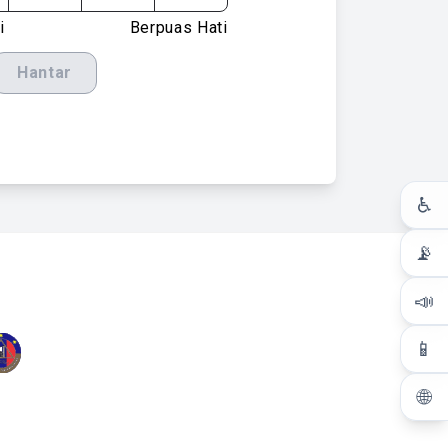
i
Berpuas Hati
Hantar
♿
📡
📣
📱
🌐