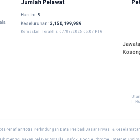
Jumlah Pelawat
Pe
Hari Ini
:
9
ala
Keseluruhan
:
3,150,199,989
Kemaskini Terakhir
:
07/08/2026 05:07 PTG
Jawat
Koson
Uta
|
Hu
pta
Penafian
Notis Perlindungan Data Peribadi
Dasar Privasi & Keselamata
aik menggunakan pelayar Mozilla Firefox, Google Chrome, Internet Explor