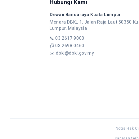
Hubungi Kami
Dewan Bandaraya Kuala Lumpur
Menara DBKL 1, Jalan Raja Laut 50350 Ku
Lumpur, Malaysia
📞
03 2617 9000
📠
03 2698 0460
✉️
dbkl@dbkl.gov.my
Notis Hak Ci
Paparan terb