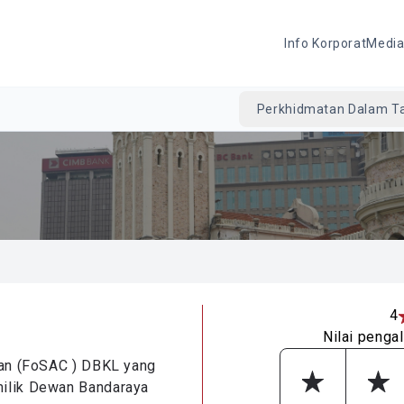
Info Korporat
Medi
Perkhidmatan Dalam Ta
4
Nilai penga
nan (FoSAC ) DBKL yang
milik Dewan Bandaraya