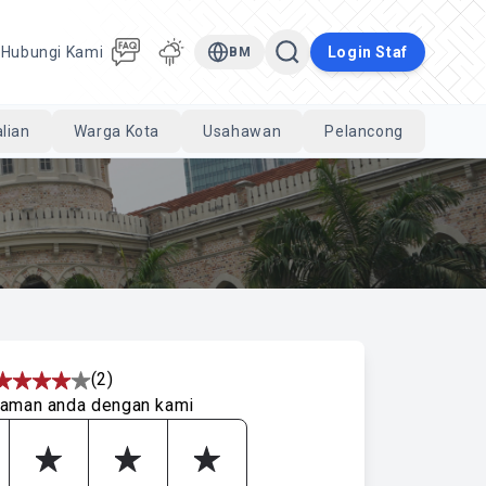
a
Hubungi Kami
Login Staf
BM
lian
Warga Kota
Usahawan
Pelancong
Cari
(2)
laman anda dengan kami