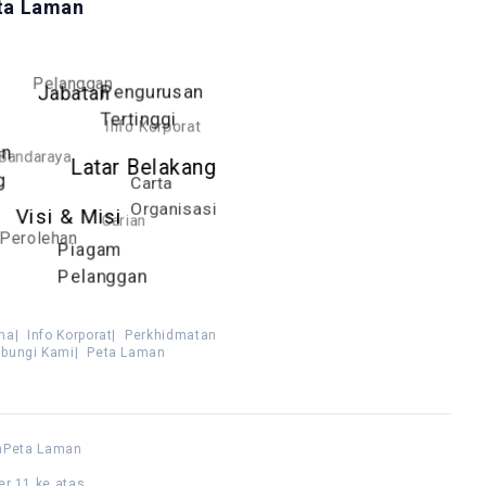
ta Laman
Pelanggan
Pengurusan
Jabatan
Tertinggi
Info Korporat
an
Bandaraya
Latar Belakang
g
Carta
Organisasi
Visi & Misi
Carian
Perolehan
Piagam
Pelanggan
ma
|
Info Korporat
|
Perkhidmatan
bungi Kami
|
Peta Laman
n
Peta Laman
er 11 ke atas