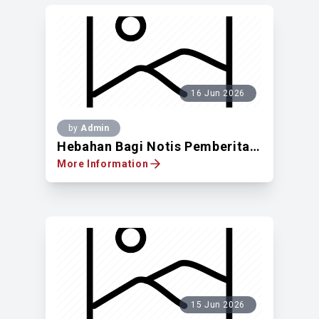
16 Jun 2026
by
Admin
Hebahan Bagi Notis Pemberitahuan Untuk Mendapatkan Pandangan Pemilik Tanah Berdaftar Di Atas Lot 141 (Lot Baru Pt 8) Dan Lot 165 (Lot Baru Pt 50002), Seksyen 86A, Jalan Maran, Bandar Kuala Lumpur, WPKL
More Information
15 Jun 2026