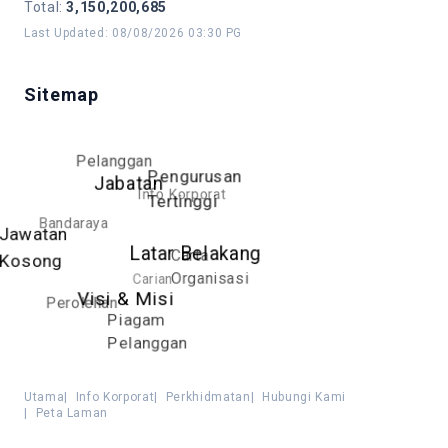
Total
:
3,150,200,685
Last Updated
:
08/08/2026 03:30 PG
Sitemap
Pelanggan
Pengurusan
Jabatan
Info Korporat
Tertinggi
Bandaraya
Jawatan
Latar Belakang
Carta
Kosong
Carian
Organisasi
Visi & Misi
Perolehan
Piagam
Pelanggan
Utama
|
Info Korporat
|
Perkhidmatan
|
Hubungi Kami
|
Peta Laman