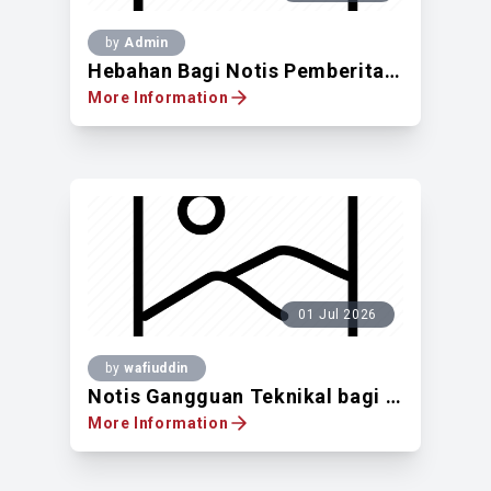
by
Admin
Hebahan Bagi Notis Pemberitahuan Untuk Mendapatkan Pandangan Pemilik Tanah Berdaftar Di Atas Lot Pt 2615, Jalan Uthant, Mukim Kuala Lumpur, WPKL
More Information
01 Jul 2026
by
wafiuddin
Notis Gangguan Teknikal bagi Aplikasi GOKL
More Information