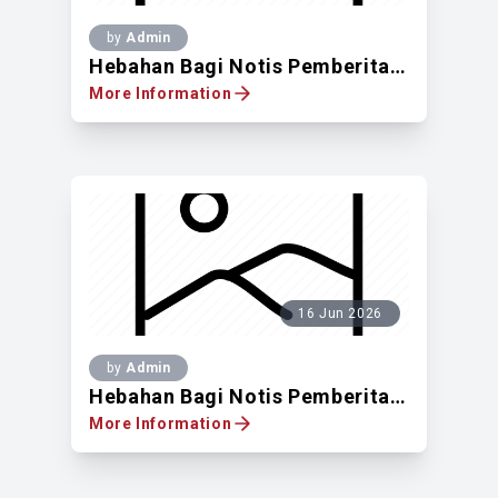
by
Admin
Hebahan Bagi Notis Pemberitahuan Untuk Cadangan Menukar Kegunaan Sementara Bangunan Daripada Kediaman Kepada Pusat Pengajian Islam Pada Rumah Sesebuah Tiga Tingkat Sedia Ada Di Atas Lot 11228, Off Jalan Taman Setiawangsa, Taman Setiawangsa, Mukim Ampang, 54200 Wilayah Persekutuan Kuala Lumpur
More Information
16 Jun 2026
by
Admin
Hebahan Bagi Notis Pemberitahuan Untuk Mendapatkan Pandangan Pemilik Tanah Berdaftar Di Atas Lot 482921, Jalan 3/109F, Taman Danau Desa, 58100 Kuala Lumpur
More Information