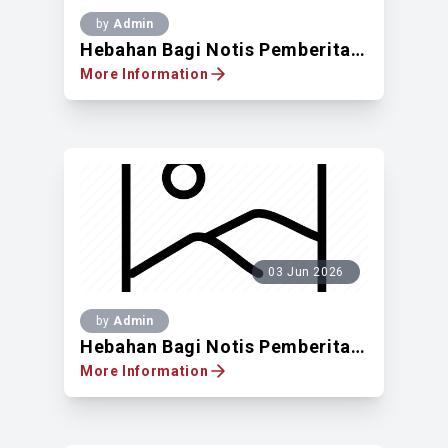
by
Admin
Hebahan Bagi Notis Pemberitahuan Untuk Mendapatkan Pandangan Pemilik Tanah Berdaftar Di Atas Lot 34779, No.53, Jalan 5/149G, Taman Sri Endah, Mukim Petaling, 57000 Wilayah Persekutuan Kuala Lumpur
More Information
03 Jun 2026
by
Admin
Hebahan Bagi Notis Pemberitahuan Untuk Mendapatkan Pandangan Pemilik Tanah Berdaftar Di Atas Lot 15656, No. 1461, Jalan Jiran 8, Taman Gembira, Mukim Petaling, Wilayah Persekutuan Kuala Lumpur
More Information