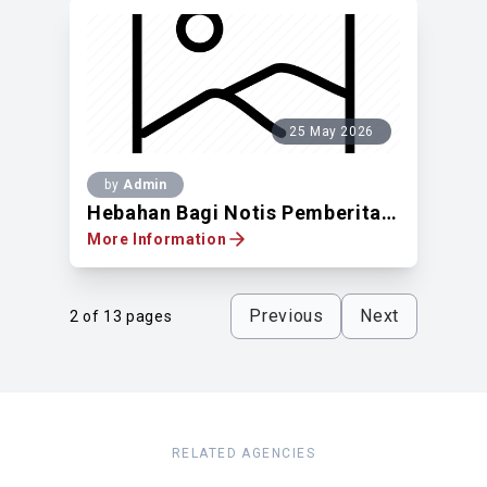
25 May 2026
by
Admin
Hebahan Bagi Notis Pemberitahuan Untuk Mendapatkan Pandangan Pemilik Tanah Berdaftar Di Atas Lot 7752, No.102, Jalan Sepakat 4, Taman United, Off Jalan Klang Lama, Mukim Petaling, WPKL
More Information
Previous
Next
2 of 13 pages
RELATED AGENCIES