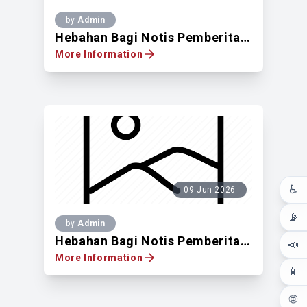
by
Admin
Hebahan Bagi Notis Pemberitahuan Untuk Mendapatkan Pandangan Pemilik Tanah Berdaftar Di Atas Lot 108, 123, 148, 666, 20013, PT50003 Di Jalan Taman Seputeh, 58000, Kuala Lumpur, WPKL
More Information
♿
09 Jun 2026
📡
by
Admin
Hebahan Bagi Notis Pemberitahuan Untuk Mendapatkan Pandangan Pemilik Tanah Berdaftar Di Atas Lot 81243, Off Jalan Duta Kiara, WPKL
📣
More Information
📱
🌐