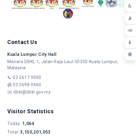
♿
📡
📣
Contact Us
📱
🌐
Kuala Lumpur City Hall
Menara DBKL 1, Jalan Raja Laut 50350 Kuala Lumpur,
Malaysia
📞
03 2617 9000
📠
03 2698 0460
✉️
dbkl@dbkl.gov.my
Visitor Statistics
Today
:
1,064
Total
:
3,150,201,053