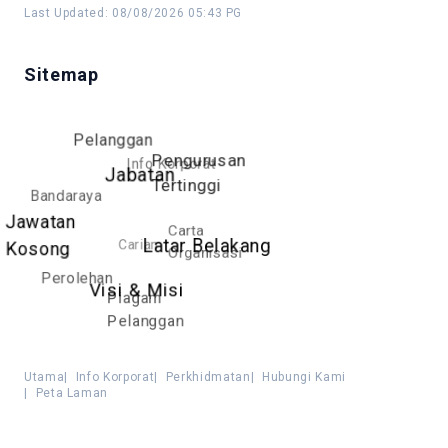
Last Updated
:
08/08/2026 05:43 PG
Sitemap
Pelanggan
Pengurusan
Info Korporat
Jabatan
Tertinggi
Bandaraya
Jawatan
Carta
Carian
Latar Belakang
Kosong
Organisasi
Perolehan
Visi & Misi
Piagam
Pelanggan
Utama
|
Info Korporat
|
Perkhidmatan
|
Hubungi Kami
|
Peta Laman