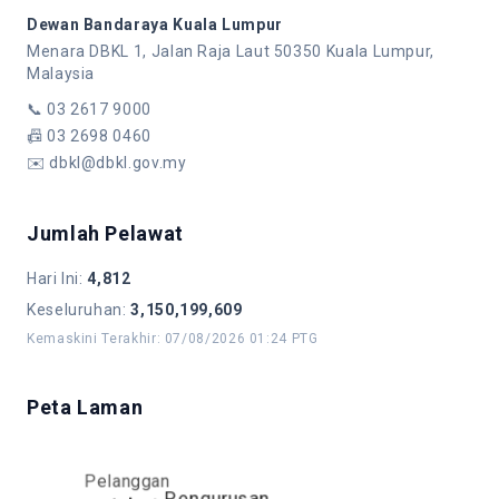
Dewan Bandaraya Kuala Lumpur
Menara DBKL 1, Jalan Raja Laut 50350 Kuala Lumpur,
Malaysia
📞
03 2617 9000
📠
03 2698 0460
✉️
dbkl@dbkl.gov.my
Jumlah Pelawat
Hari Ini
:
4,812
Keseluruhan
:
3,150,199,609
Kemaskini Terakhir
:
07/08/2026 01:24 PTG
Peta Laman
Pelanggan
Pengurusan