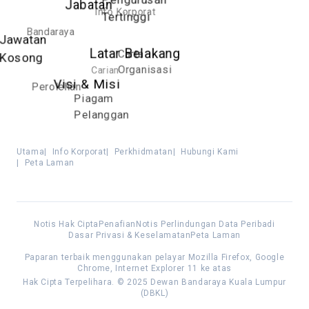
Jabatan
Info Korporat
Tertinggi
Bandaraya
Jawatan
Latar Belakang
Carta
Kosong
Organisasi
Carian
Visi & Misi
Perolehan
Piagam
Pelanggan
Utama
|
Info Korporat
|
Perkhidmatan
|
Hubungi Kami
|
Peta Laman
Notis Hak Cipta
Penafian
Notis Perlindungan Data Peribadi
Dasar Privasi & Keselamatan
Peta Laman
Paparan terbaik menggunakan pelayar Mozilla Firefox, Google
Chrome, Internet Explorer 11 ke atas
Hak Cipta Terpelihara. © 2025 Dewan Bandaraya Kuala Lumpur
(DBKL)