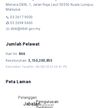
Menara DBKL 1, Jalan Raja Laut 50350 Kuala Lumpur,
Malaysia
📞
03 2617 9000
📠
03 2698 0460
✉️
dbkl@dbkl.gov.my
Jumlah Pelawat
Hari Ini
:
866
Keseluruhan
:
3,150,200,855
Kemaskini Terakhir
:
08/08/2026 04:41 PG
Peta Laman
Pelanggan
Pengurusan
Jabatan
Info Korporat
Tertinggi