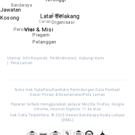
Bandaraya
Jawatan
Carta
Latar Belakang
Kosong
Carian
Organisasi
Perolehan
Visi & Misi
Piagam
Pelanggan
Utama
|
Info Korporat
|
Perkhidmatan
|
Hubungi Kami
|
Peta Laman
Notis Hak Cipta
Penafian
Notis Perlindungan Data Peribadi
Dasar Privasi & Keselamatan
Peta Laman
Paparan terbaik menggunakan pelayar Mozilla Firefox, Google
Chrome, Internet Explorer 11 ke atas
Hak Cipta Terpelihara. © 2025 Dewan Bandaraya Kuala Lumpur
(DBKL)