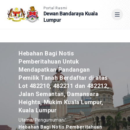
Accessible View
Portal Rasmi
Dewan Bandaraya Kuala
Lumpur
Cari
Hebahan Bagi Notis
Pemberitahuan Untuk
Mendapatkan Pandangan
Pemilik Tanah Berdaftar di atas
Lot 482210, 482211 dan 482212,
Jalan Semantan, Damansara
Heights, Mukim Kuala Lumpur,
Kuala Lumpur
Utama
/
Pengumuman
/
Hebahan Bagi Notis Pemberitahuan