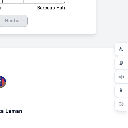
i
Berpuas Hati
Hantar
♿
📡
📣
📱
🌐
ta Laman