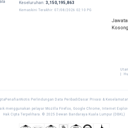
ala
Keseluruhan
:
3,150,195,863
Kemaskini Terakhir
:
07/08/2026 02:10 PG
Jawata
Koson
Uta
|
Hu
pta
Penafian
Notis Perlindungan Data Peribadi
Dasar Privasi & Keselamata
aik menggunakan pelayar Mozilla Firefox, Google Chrome, Internet Explor
Hak Cipta Terpelihara. © 2025 Dewan Bandaraya Kuala Lumpur (DBKL)