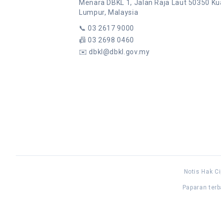
Menara DBKL 1, Jalan Raja Laut 50350 Ku
Lumpur, Malaysia
📞
03 2617 9000
📠
03 2698 0460
✉️
dbkl@dbkl.gov.my
Notis Hak Ci
Paparan terb