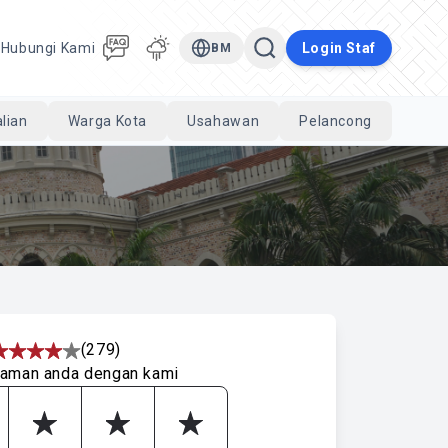
a
Hubungi Kami
Login Staf
BM
lian
Warga Kota
Usahawan
Pelancong
Cari
(279)
laman anda dengan kami