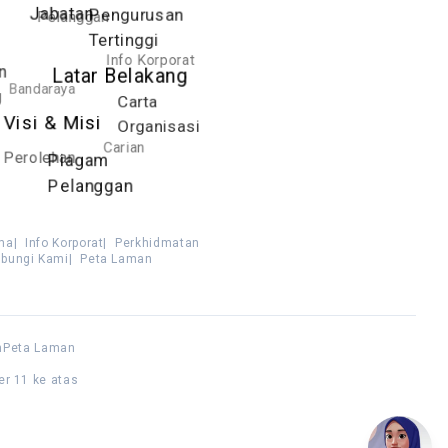
Jabatan
Pengurusan
Pelanggan
Tertinggi
Info Korporat
n
Latar Belakang
Bandaraya
g
Carta
Visi & Misi
Organisasi
Carian
Perolehan
Piagam
Pelanggan
ma
|
Info Korporat
|
Perkhidmatan
bungi Kami
|
Peta Laman
n
Peta Laman
er 11 ke atas