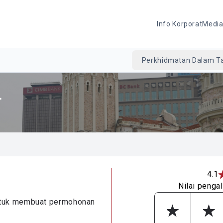
Info Korporat
Medi
Perkhidmatan Dalam Ta
L
4.1
Nilai penga
ntuk membuat permohonan