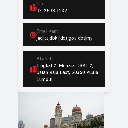
Fax
Kewangan
03-2698 1232
Emel Kami
jad[at]dbkl[dot]gov[dot]my
Alamat
Tingkat 2, Menara DBKL 2,
Jalan Raja Laut, 50350 Kuala
Lumpur.