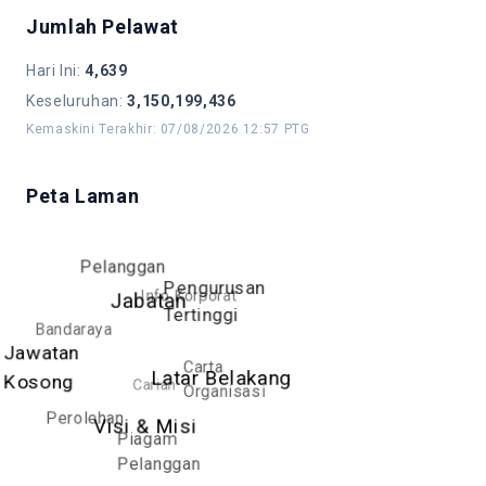
Tahunan (RAT) untuk kelulusan Datuk
Jumlah Pelawat
Bandar Kuala Lumpur.
Menyediakan Laporan Tahunan Audit
Hari Ini
:
4,639
Dalam.
Keseluruhan
:
3,150,199,436
Membentangkan RAT dan LKAD
Kemaskini Terakhir
:
07/08/2026 12:57 PTG
dalam Mesyuarat Jawatankuasa
Audit (MJKA).
Peta Laman
Pelanggan
Pengurusan
Info Korporat
Jabatan
Tertinggi
Bandaraya
Jawatan
Carta
Latar Belakang
Carian
Kosong
Organisasi
Perolehan
Visi & Misi
Piagam
Pelanggan