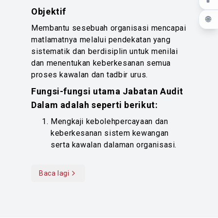
Objektif
🌐
Membantu sesebuah organisasi mencapai
matlamatnya melalui pendekatan yang
sistematik dan berdisiplin untuk menilai
dan menentukan keberkesanan semua
proses kawalan dan tadbir urus.
Fungsi-fungsi utama Jabatan Audit
Dalam adalah seperti berikut:
Mengkaji kebolehpercayaan dan
keberkesanan sistem kewangan
serta kawalan dalaman organisasi.
Menilai tahap pematuhan kepada
dasar, undang-undang, peraturan dan
Baca lagi
Read more content
arahan yang berkuatkuasa.
Menilai prestasi aktiviti / program
jabatan untuk menentukan ianya