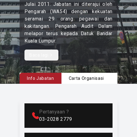
Julai 2011. Jabatan ini diterajui oleh
Pengarah (WA54) dengan kekuatan
seramai 29 orang pegawai dan
kakitangan. Pengarah Audit Dalam
melapor terus kepada Datuk Bandar
Kuala Lumpur.
Selaras dengan kompleksiti fungsi
Baca lagi
Read more content
dan tanggungjawab DBKL, JAD telah
dikembangkan kepada lima bahagian
iaitu :-
Info Jabatan
Carta Organisasi
Direktor
1. Bahagian Audit Sektor Perancangan
2. Bahagian Audit Sektor Sosio-
Ekonomi
Pertanyaan ?
3. Bahagian Audit Sektor Pengurusan
03-2028 2779
Projek
4. Bahagian Audit Sektor Pengurusan
5. Bahagian Pentadbiran dan