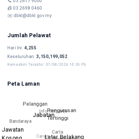
📞
03 2617 9000
📠
03 2698 0460
✉️
dbkl@dbkl.gov.my
Jumlah Pelawat
Hari Ini
:
4,255
Keseluruhan
:
3,150,199,052
Kemaskini Terakhir
:
07/08/2026 10:35 PG
Peta Laman
Pelanggan
Pengurusan
Info Korporat
Jabatan
Tertinggi
Bandaraya
Jawatan
Carta
Carian
Latar Belakang
Kosong
Organisasi