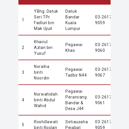
YBhg. Datuk
Datuk
Seri TPr
Bandar
03-2617
1
dat
Fadlun bin
Kuala
9059
Mak Ujud
Lumpur
Khairul
Pegawai
03-2617
2
Azlan bin
azla
Khas
9060
Yusuf
Noraiha
Pegawai
03-2617
3
binti
nora
Tadbir N44
9067
Noordin
Pegawai
Norwahidah
Perancang
03-2617
4
binti Abdul
nor
Bandar &
9061
Wahid
Desa J44
Roshillawati
Setiausaha
03-2617
5
rosh
binti Roslan
Pejabat
9059