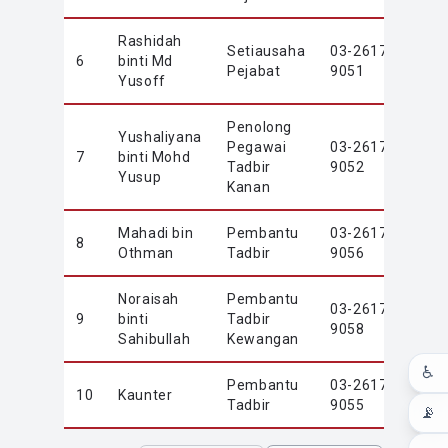
Rashidah
Setiausaha
03-2617
6
binti Md
rash
Pejabat
9051
Yusoff
Penolong
Yushaliyana
Pegawai
03-2617
7
binti Mohd
yush
Tadbir
9052
Yusup
Kanan
Mahadi bin
Pembantu
03-2617
8
-
Othman
Tadbir
9056
Noraisah
Pembantu
03-2617
9
binti
Tadbir
-
9058
Sahibullah
Kewangan
♿
Pembantu
03-2617
10
Kaunter
-
Tadbir
9055
📡