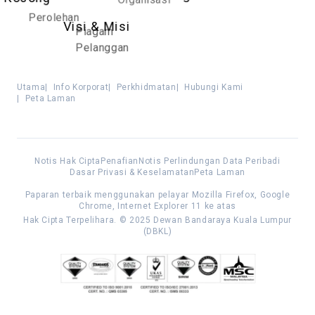
Perolehan
Visi & Misi
Piagam
Pelanggan
Utama
|
Info Korporat
|
Perkhidmatan
|
Hubungi Kami
|
Peta Laman
Notis Hak Cipta
Penafian
Notis Perlindungan Data Peribadi
Dasar Privasi & Keselamatan
Peta Laman
Paparan terbaik menggunakan pelayar Mozilla Firefox, Google
Chrome, Internet Explorer 11 ke atas
Hak Cipta Terpelihara. © 2025 Dewan Bandaraya Kuala Lumpur
(DBKL)