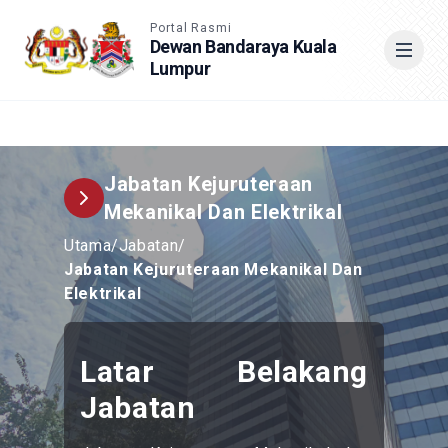
Accessible View
Portal Rasmi
Dewan Bandaraya Kuala
Lumpur
Cari
Jabatan Kejuruteraan
Mekanikal Dan Elektrikal
Utama
/
Jabatan
/
Jabatan Kejuruteraan Mekanikal Dan
Elektrikal
Latar Belakang
Jabatan