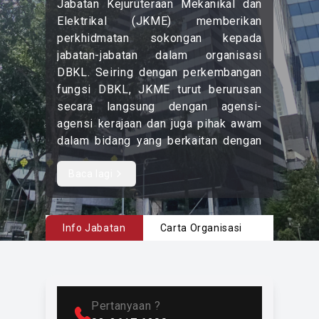
Jabatan Kejuruteraan Mekanikal dan
Elektrikal (JKME) memberikan
perkhidmatan sokongan kepada
jabatan-jabatan dalam organisasi
DBKL. Seiring dengan perkembangan
fungsi DBKL, JKME turut berurusan
secara langsung dengan agensi-
agensi kerajaan dan juga pihak awam
dalam bidang yang berkaitan dengan
kejuruteraan mekanikal dan elektrikal
termasuk operasi penguatkuasaan,
Baca lagi
Read more content
bantuan kecemasan serta sukan.
Sejarah Jabatan
Info Jabatan
Carta Organisasi
Direktor
1977 – Dikenali sebagai Jabatan
Bengkel dan Stor
Pertanyaan ?
1983 – Ditukar nama kepada Jabatan