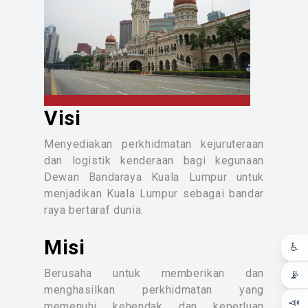
2. Mengurus sebuah Stor Pusat bagi
urusan pembekalan alatganti dan
pelbagai kelengkapan bahan kerja.
3. Perkhidmatan perunding
kejuruteraan mekanikal dan elektrikal
dalam melaksanakan projek
pembangunan seperti perumahan
Visi
awam, bangunan pejabat, masjid,
taman rekreasi dan jalan.
Menyediakan perkhidmatan kejuruteraan
Perkhidmatan kejuruteraan mekanikal
dan logistik kenderaan bagi kegunaan
dan elektrikal termasuk sistem lif
Dewan Bandaraya Kuala Lumpur untuk
bangunan, sistem pencegah
menjadikan Kuala Lumpur sebagai bandar
kebakaran, sistem pam air domestik,
raya bertaraf dunia.
pembekalan kuasa elektrik dan
pencahayan bangungan, sistem
Misi
♿
pancutan air rekreasi, sistem rawatan
air kolam renang, sistem penyaman
Berusaha untuk memberikan dan
📡
udara bangunan, sistem pembakar
menghasilkan perkhidmatan yang
mayat, sistem pam kawalan banjir.
📣
memenuhi kehendak dan keperluan