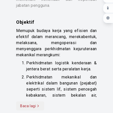
Berkaitan juga ialah fungsi untuk
jabatan pengguna.
📱
menyenggara kemudahan awam
berbentuk mekanikal seperti tersebut
🌐
di atas.
Objektif
4. Perkhidmatan perunding bagi
Memupuk budaya kerja yang efisien dan
pengurusan sisa pepejal. Jabatan
efektif dalam merancang, merekabentuk,
memantau prestasi kontraktor
melaksana, mengoperasi dan
pemindahan sisa pepejal di Stesen
menyenggara perkhidmatan kejuruteraan
Pemindahan Taman Beringin.
mekanikal merangkumi:
5. Perkhidmatan perunding
kejuruteraan elektrikal dalam
Perkhidmatan logistik kenderaan &
melaksanakan projek pembangunan
jentera berat serta peralatan kerja.
seperti perumahan awam, bangunan
Perkhidmatan mekanikal dan
pejabat, masjid. Menjalankan kerja-
elektrikal dalam bangunan (pejabat)
kerja menyenggara keseluruhan
seperti sistem lif, sistem pencegah
sistem dan pepasangan peralatan
kebakaran, sistem bekalan air,
lampu jalan awam dan terowong
bekalan kuasa elektrik, pencahayaan
termasuk aksesori yang berkaitan.
Baca lagi
dan sistem penyaman udara.
Read more content