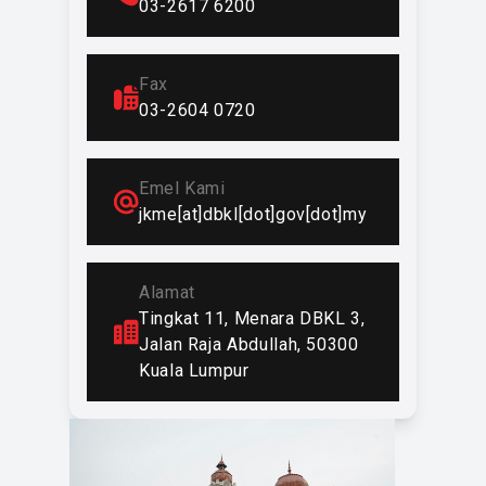
03-2617 6200
Kejuruteraan Mekanikal
2011 – Dikenali sebagai Jabatan
Fax
Kejuruteraan Mekanikal dan Elektrikal
03-2604 0720
dalam penstrukturan semula DBKL
2014 – Dikenali sebagai Jabatan
Emel Kami
Kejuruteraan Mekanikal
jkme[at]dbkl[dot]gov[dot]my
Fungsi dan tanggungjawab jabatan
secara ringkasnya termasuklah:
Alamat
Tingkat 11, Menara DBKL 3,
1. Melaksanakan perolehan,
Jalan Raja Abdullah, 50300
menyediakan perkhidmatan
Kuala Lumpur
pengangkutan, menjalankan kerja-
kerja penyenggaraan bagi kenderaan,
mesin jentera, mesin kecil dan
pelbagai peralatan.